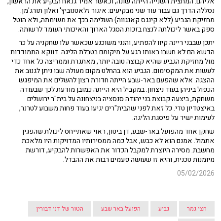
אליהם. המחצית השנייה הייתה שונה, וכאשר אמיר גנאח הבקיע את הראשון,
נסללה הדרך גם עבור עוד שני מבקיעים: איגור זלאטנוביץ' ואלון תורג'מן.
מחזיקת הגביע (ללא קינגס קאנגווה) השלימה בכך את משימתה, ולא הוטל
ספק באשר ליכולתה לנצח בזכות הסגל הארוך והאיכותי העומד לרשותה.
יתכן שבבני ריינה קיוו להפתיע, והנני משוכנע שכאשר עלו שחקניה על כר
הדשא הם לא חשבו באותו רגע על מיקומם בטבלת הליגה. דווקא התמודדות
מול מחזיקת הגביע שהיא קבוצה טובה יותר, מאתגרת וממריצה כל אחד כדי
לעשות את המקסימום. הגביע הוא בהחלט מקום מעולה שבו ניתן לגנוב את
ההצגה. אלא שהפעם באר-שבע הייתה חדורת רצון להשלים את המיפגש
הכפול ביניהן בעוד ניצחון. במקביל היא הייתה כמובן מודעת לכך שבעודה
משחקת, ביצעה קבוצת בני יהודה סנסציה בניצחונה על בית"ר ירושלים
באיצטדיון טדי. כל זאת לפני שהבית"רים יגיעו בעוד פחות משבוע לטרנר,
לעימות ישיר על פיסגת הליגה.
שחקן אחד מהפועל באר-שבע, דן ביטון, ראוי שאתייחס ליכולת שהפגין
אתמול. אמנם הוא לא כבש, אבל כמה ממסירותיו המדויקות היו מלאכת
מחשבת. מסירה היוצרת למקבל הכדור את האפשרות להבקיע, דורשת
מיומנות טכנית, והיא זו שעושה פעמים רבות את ההבדל.
05/02/2026
חצי גמר
גביע
הפועל באר שבע
הטור של דני דבורין