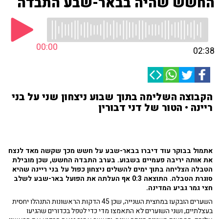
החשש שהיה בבאר-שבע התבדה
00:00
02:38
הקבוצה השלימה בתוך שבוע ניצחון שני על בני
ריינה • הטור של דני דבורין
אתמול בבוקר עוד דיברו בבאר-שבע על חשש מכך שקשה מאד לנצח
את אותה יריבה פעמיים בשבוע. בערב התבדה החשש, שכן מובילת
הטבלה הצליחה בתוך ימים להשלים ניצחון כפול על בני ריינה שהיא
סוגרת הטבלה. התוצאה 0:3 אף העלתה את הפועל באר-שבע לשלב
חצי גמר גביע המדינה.
השערים הובקעו במחצית השנייה, שכן 45 הדקות הראשונות התנהלו יחסית
בעצלתיים, ושני השוערים לא התאמצו מדי כדי לטפל בכדורים שהגיעו