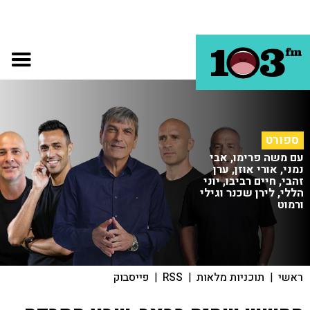
ספורט
עם משה פרימו, אבי
נמני, אורי אוזן, ערן
זהבי, חיים רביבו, יוני
הללי, לירן שכנר וגילי
ורמוט
ראשי
|
תוכניות מלאות
|
RSS
|
פייסבוק