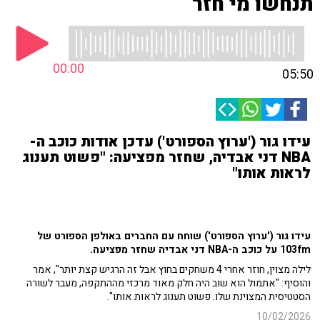
תנחשו מי חזר
00:00
05:50
עידו גור ('ערוץ הספורט') עדכן אודות כוכב ה-
NBA דני אבדיה, שחזר מפציעה: "פשוט תענוג
לראות אותו"
עידו גור ('ערוץ הספורט') שוחח עם החברים באולפן הספורט של
103fm על כוכב ה-NBA דני אבדיה שחזר מפציעה.
לילה מצוין, חוזר אחרי 4 משחקים בחוץ אבל זה הרגיש קצת יותר", אמר
והוסיף: "אתמול הוא שוב היה חלק מאוד מרכזי מההתקפה, מעבר לשורה
הסטטיסית המצוינת שלו. פשוט תענוג לראות אותו".
10/02/2026