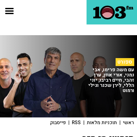
ספורט
עם משה פרימו, אבי
נמני, אורי אוזן, ערן
זהבי, חיים רביבו, יוני
הללי, לירן שכנר וגילי
ורמוט
ראשי
|
תוכניות מלאות
|
RSS
|
פייסבוק