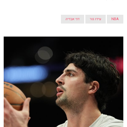
NBA
עידו גור
דני אבדיה