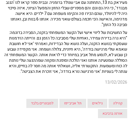
מעיראק בת 13, התחתנה עם אבי שנולד ברומניה. ובבית ספר קראו לנו 'הגנב
מבגדד', כי היה גם וגם. והם מספרים שבלי החזון והמפעל הציוני, איזה סיכוי
היה לי להיוולד, שהם הכירו פה והקימו משפחה עם 7 ילדים. היא אישה
מדהימה, והאישה הכי חכמה בעולם שאני מכירה. אנחנו 6 בנות ובן, ואנחנו
סביבה כל הזמן".
על החשיבות של ליווי אישי ועל הקשר המשפחתי בזקנה, הסבירה בדוגמה:
"היא גרה בדירת עמידר, ואחיות שלי מסביבה כל הזמן גם. והייתה הזדמנות
שעסקתי בנושא הזקנה, ועלה נושא של הבדידות, ואמרתי 'אני לא חושבת
שאמא שלי מרגישה בודדה', היא חיונית, צלולה ושמחה. אני מקפידה שבוע
כן שבוע לא, לנסוע מתל אביב במיוחד כדי לראות אותה. הקשר המשפחתי זה
הסוללה שמטעינה אותנו ואני הולכת וסופגת ומקווה שמההגעה שלי נותנת
לה כוח ומשמעות. התקשרתי אליה, ושאלתי אותה מה חסר לה בחיים, והיא
ענתה לי בשניות 'אני מרגישה נורא בודדה', אני זוכרת את הצביטה".
13/02/2026
קהילה
גילאים
תל אביב־יפו
למבוגרים בלבד
אורנה ברביבא