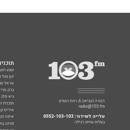
תוכניות fm
שבע תש
ינון מגל 
אראל סג"
ברק סרי 
גיא פלג
דבורה הנביאה 6, רמת השרון
תוכנית ה
radio@103.fm
איריס קו
עלייה לשידור: 0552-103-103
איפה הכ
בעלות שיחה רגילה
פנינה בת