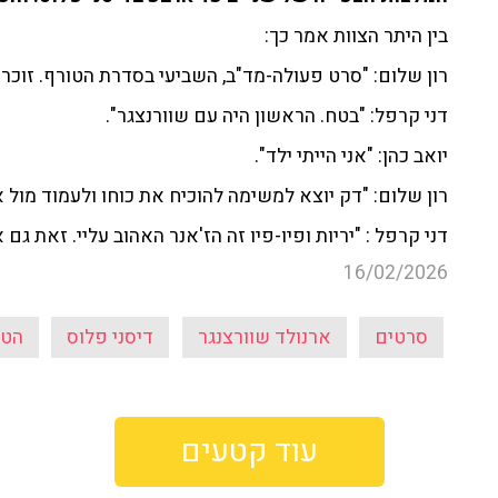
בין היתר הצוות אמר כך:
רון שלום: "סרט פעולה-מד"ב, השביעי בסדרת הטורף. זוכרי
דני קרפל: "בטח. הראשון היה עם שוורנצגר".
יואב כהן: "אני הייתי ילד".
רון שלום: "דק יוצא למשימה להוכיח את כוחו ולעמוד מול או
דני קרפל : "יריות ופיו-פיו זה הז'אנר האהוב עליי. זאת גם
16/02/2026
סרטים
ארנולד שוורצנגר
דיסני פלוס
הטו
עוד קטעים