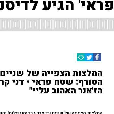
ראי' הגיע לדיסני
המלצות הצפייה של שניים 
הטורף: שטח פראי • דני קרפל
הז'אנר האהוב עליי"
המלצות הצפייה של שניים עד ארבע בדיסני פלוס! והפע