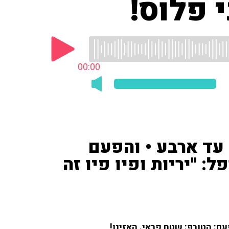
 פלוס!
00:00
עד ארבע • והפעם
: "יריות ופיו פיו זה
ם: הטורף: שטח פראי. האזינו!