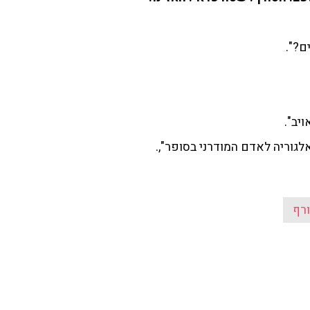
ם?".
יב".
 אלגוריה לאדם המודרני בסופר",.
רף