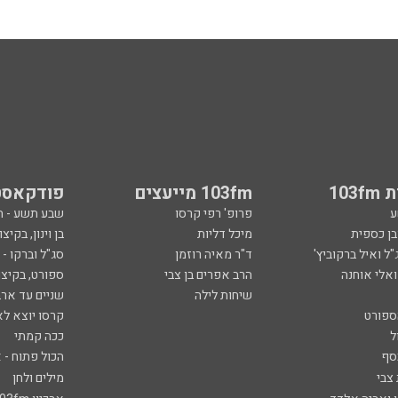
103
103fm מייעצים
פודקאסט
ע
פרופ' רפי קרסו
שבע תשע - 
ובן כספית
מיכל דליות
בן וינון, בקיצו
ל ואיל ברקוביץ'
ד"ר מאיה רוזמן
סג"ל וברקו -
ואלי אוחנה
הרב אפרים בן צבי
ספורט, בקיצו
שיחות לילה
שניים עד ארב
ספורט
קרסו יוצא לא
ל
ככה קמתי
סף
הכול פתוח - א
 צבי
מילים ולחן