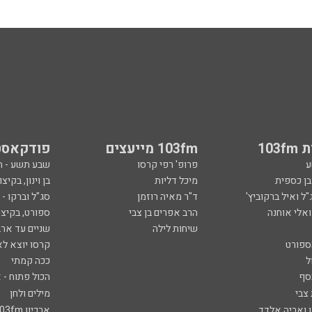
103
103fm מייעצים
פודקאסט
ע
פרופ' רפי קרסו
שבע תשע - 
ובן כספית
מיכל דליות
בן וינון, בקיצו
ל ואיל ברקוביץ'
ד"ר מאיה רוזמן
סג"ל וברקו -
ואלי אוחנה
הרב אפרים בן צבי
ספורט, בקיצו
שיחות לילה
שניים עד ארב
ספורט
קרסו יוצא לא
ל
ככה קמתי
סף
הכול פתוח - א
 צבי
מילים ולחן
ן ואריה אלדד
ארכיון 103fm