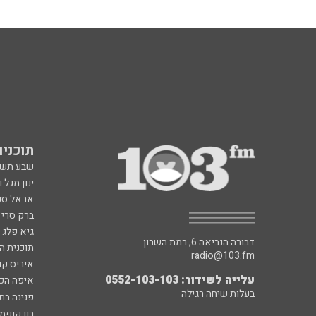
תוכניות fm
שבע תש
ינון מגל 
אראל סג"
ברק סרי 
גיא פלג
דבורה הנביאה 6, רמת השרון
תוכנית ה
radio@103.fm
איריס קו
עלייה לשידור: 0552-103-103
איפה הכ
בעלות שיחה רגילה
פנינה בת
רון קופמ