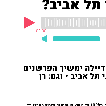
 תל אביב?
00:00
 דיילה ימשיך הפרשנים
תל אביב • וגם: רן
יניב טוכמן (וואלה ספורט) דן עם צוות תוכנית הספורט ב-103fm על נושא השחקנים הזרים במכבי תל