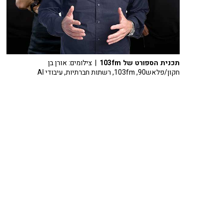
תכנית הספורט של 103fm
| צילומים: אורן בן
חקון/פלאש90, 103fm, רשתות חברתיות, עיבודי AI