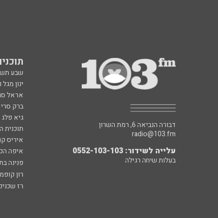
תוכניות fm
שבע תש
ינון מגל 
אראל סג"
ברק סרי 
גיא פלג
דבורה הנביאה 6, רמת השרון
תוכנית ה
radio@103.fm
איריס קו
עלייה לשידור: 0552-103-103
איפה הכ
בעלות שיחה רגילה
פנינה בת
רון קופמ
רז שכניק