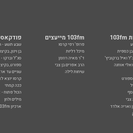
103
103fm מייעצים
פודקאסט
ע
פרופ' רפי קרסו
שבע תשע - 
ובן כספית
מיכל דליות
בן וינון, בקיצו
ל ואיל ברקוביץ'
ד"ר מאיה רוזמן
סג"ל וברקו -
ואלי אוחנה
הרב אפרים בן צבי
ספורט, בקיצו
שיחות לילה
שניים עד ארב
ספורט
קרסו יוצא לא
ל
ככה קמתי
סף
הכול פתוח - א
 צבי
מילים ולחן
ן ואריה אלדד
ארכיון 103fm