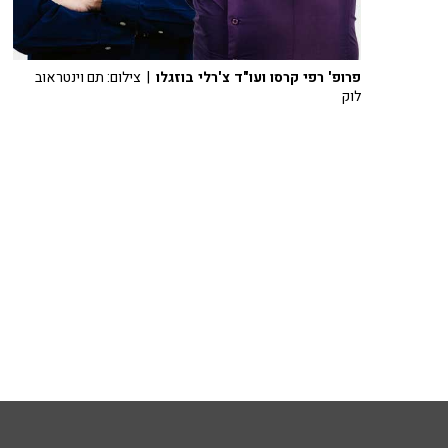
פרופ' רפי קרסו ועו"ד צ'רלי בוזגלו
| צילום: תם וינטראוב
לוק