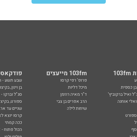
103
103fm מייעצים
פודקאסט
ע
פרופ' רפי קרסו
שבע תשע - 
ובן כספית
מיכל דליות
בן וינון, בקיצו
ל ואיל ברקוביץ'
ד"ר מאיה רוזמן
סג"ל וברקו -
ואלי אוחנה
הרב אפרים בן צבי
ספורט, בקיצו
שיחות לילה
שניים עד ארב
ספורט
קרסו יוצא לא
ל
ככה קמתי
סף
הכול פתוח - א
 צבי
מילים ולחן