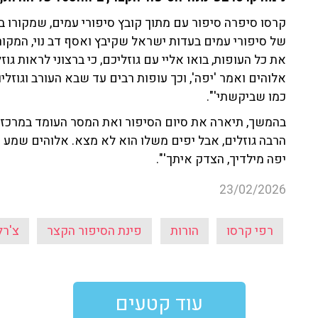
קרסו סיפרה סיפור עם מתוך קובץ סיפורי עמים, שמקורו ברו
של סיפורי עמים בעדות ישראל שקיבץ ואסף
דב נוי
, המקור
את כל העופות, בואו אליי עם גוזליכם, כי ברצוני לראות גוז
אלוהים ואמר 'יפה', וכך עופות רבים עד שבא העורב וגוזליו
כמו שביקשתי'".
בהמשך, תיארה את סיום הסיפור ואת המסר העומד במרכזו:
הרבה גוזלים, אבל יפים משלו הוא לא מצא. אלוהים שמע את 
יפה מילדיך, הצדק איתך'".
23/02/2026
רפי קרסו
הורות
פינת הסיפור הקצר
צ'רל
עוד קטעים