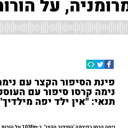
רומניה, על הורות
פינת הסיפור הקצר עם נימה
נימה קרסו סיפור עם העוסק
תנאי: "אין ילד יפה מילדיך"
נימה קרסו בפינתה 'הסיפור הקצר', ב-103fm על הורות, אהבה הורית ותפיסת היופי בעיני ההורים.