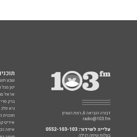
תוכניות fm
שבע תש
ינון מגל 
אראל סג"
ברק סרי 
גיא פלג
דבורה הנביאה 6, רמת השרון
תוכנית ה
radio@103.fm
איריס קו
עלייה לשידור: 0552-103-103
איפה הכ
בעלות שיחה רגילה
פנינה בת