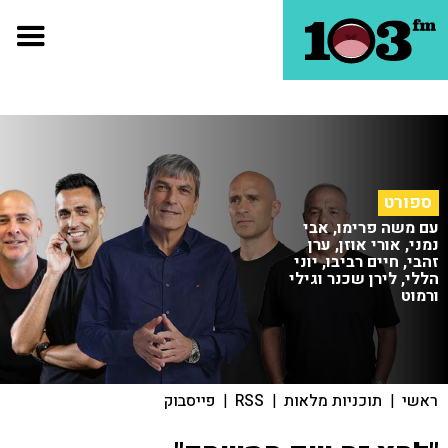
ספורט
עם משה פרימו, אבי
נמני, אורי אוזן, ערן
זהבי, חיים רביבו, יוני
הללי, לירן שכנר וגילי
ורמוט
ראשי
|
תוכניות מלאות
|
RSS
|
פייסבוק