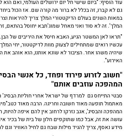
עוד הוסיף: "ביום שישי חל יום ירושלים העולמי, ואם הוא 
גם לא קברו, זה בכלל לא ברור מה קורה שם. אז הכול ביחד
במאות השנים בעולם הדיקטטורי המלך צריך להיראות וצריך 
המלך'. זה לא סוד ואני מאחל שמוג'תבא יחוסל בהתאם, זה
"תראו לאן המשטר הגיע, האבא חיסל את היריבים של הבן. 
עכשיו רואים שמתחילים לצעוק מוות לדיקטטור, יחי המלך
שיהיה משהו אחר. הציבור לא שונא אותנו, הוא אוהב את ה
האירוע".
"חשוב לזרוע פירוד ופחד, כל אנשי הבסי
המהפכה עוזבים אותם"
סבטי התייחס גם למרדף של ישראל אחרי חוליות הבסיג' ה
מאתמול תופעה מאוד חשובה וחריגה. הרבה מאוד כטב"מים 
המהפכה והבסיג', אגב נזרקו לרחוב אין להם איפה להיות, ה
עושה את זה, אבל כמו שתוקפים חלון של בית של בכיר איר
מידע נאסף, צריך להגיד מילות שבח גם לחיל האוויר וגם לחי