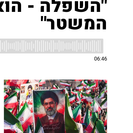
"השפלה - הוא
המשטר"
06:46