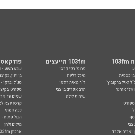
103
103fm מייעצים
פודקאסט
ע
פרופ' רפי קרסו
שבע תשע - 
ובן כספית
מיכל דליות
בן וינון, בקיצו
ל ואיל ברקוביץ'
ד"ר מאיה רוזמן
סג"ל וברקו -
ואלי אוחנה
הרב אפרים בן צבי
ספורט, בקיצו
שיחות לילה
שניים עד ארב
ספורט
קרסו יוצא לא
ל
ככה קמתי
סף
הכול פתוח - א
 צבי
מילים ולחן
ן ואריה אלדד
ארכיון 103fm