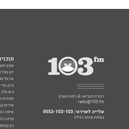
תוכניות fm
שבע תש
ינון מגל 
אראל סג"
ברק סרי 
גיא פלג
דבורה הנביאה 6, רמת השרון
תוכנית ה
radio@103.fm
איריס קו
עלייה לשידור: 0552-103-103
איפה הכ
בעלות שיחה רגילה
פנינה בת
רון קופמ