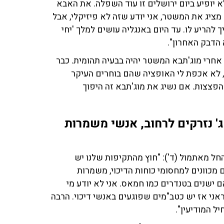
לא יופיע ביום ירושלים זו עוד השפלה. את האבא
 מציג את המשטר, אני יודע שזה לא פיזיקלי, אבל
להריע לו. עד היום באנגליה עושים למלך 'יחי
 הדבק האחרון".
אחרי מוג'תבא המשטר יהיה בבעיה תהומית. כבר
, לא אכפת לי האופציה שהם בוחרים העיקר
הפצצות. אם נשיג את מוג'תבא זה היפוך
ג' נזרקים לרחוב, אנשי משמרות
חל מאתמול (ד'): "חוץ מהתקיפות שלנו יש
מכוונים למחסומי כוחות הדיכוי, משמרות
ם ישנים בטנדרים כמו חמאס. אני לא יודע מי
אני אז יש כטב"מים שפוגעים באנשי דיכוי. הרבה
ל המודיעין".