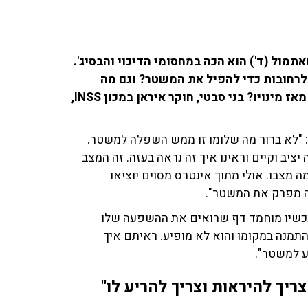
מול (ד') הוא הכה במחסומי הדיכוי והבסיג'.
לרחובות כדי להפיל את המשטר? וגם מה
ההשלכות של אי הופעתו של מוג'תבא ח'אמנאי בציבור מאז מינויו? בני סבטי, חוקר איראן במכון INSS,
 "לא ברור מה שלומו זו ממש השפלה למשטר.
יב וקיים וראינו איך זה נראה בעזה. זה המצב
ה מצבו. אולי מתוך אינטרס מסוים יוציאו
ה מפרק את המשטר".
לא עכשיו מוחמד דף שרואים את ההשפעה שלו
יה תלוי באבא במשך 37 שנה וכהבן התמנה במקומו והוא לא מופיע. ראיתם איך
ע למשטר".
יך להיראות וצריך להריע לו"