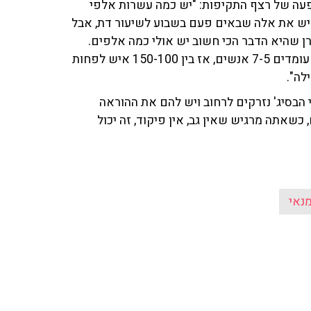
פעה של רצף התקיפות: "יש כמה עשרות אלפי
. יש את אלה שבאים פעם בשבוע לשיעור דת, אבל
ן שהיא הדבר הכי חשוב יש אולי כמה אלפים.
כנראה הותקפו יותר ממאות אנשי בסיג'. במחסומים האלה עומדים 7-5 אנשים, אז בין 150-100 איש לפחות
לה".
הבסיג' נזרקים לרחוב ויש להם את ההוראה
שאתה מרגיש שאין גב, אין פיקוד, זה יכול
נאי