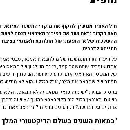
מופיע"
חיל האוויר ממשיך לתקוף את מוקדי המשטר האיראני ואת
האם בקרוב נראה שוב את הציבור האיראני מנסה לצאת 
התייחס לדברים.
על היעדרותו המתמשכת של מוג'תבא ח'אמנאי, סבטי אמר:
אתם אומרים שהמשטר קיים, כן גם השלטון של חמאס היה יצ
של המשטר האיראני היום. לדעתי זרועות הביטחון יודעים מ
תמונה של שתראה את מצבו, אבל בגלל שהוא לא מופיע ז
בנוסף, הבהיר: "יש מנהיג ואין מנהיג, זה לא חמאס. זה 
בשטח. באיראן הכול ה
צוחקים עליו ברשת? הקרטונים בדמותו? זה מצב מאוד גרו
"במאות השנים בעולם הדיקטטורי המלך צר