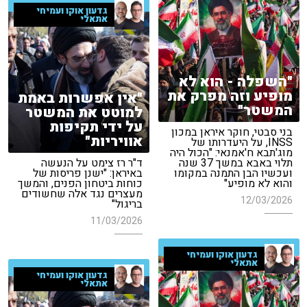
גדעון אוקו ועמיחי
אתאלי
"השפלה - הוא לא
מופיע וזה מפרק את
"אין אפשרות באמת
המשטר"
למוטט את המשטר
על ידי תקיפות
בני סבטי, חוקר איראן במכון
אוויריות"
INSS, על היעדרותו של
מוג'תבא ח'אמנאי: "הכול היה
תלוי באבא במשך 37 שנה
ד"ר רז צימט על הנעשה
ועכשיו הבן התמנה במקומו
באיראן: "ישנן פריסות של
והוא לא מופיע"
כוחות ביטחון הפנים, והמשך
מעצרים נגד אלה שחשודים
12/03/2026
בריגול"
11/03/2026
גדעון אוקו ועמיחי
אתאלי
גדעון אוקו ועמיחי
אתאלי