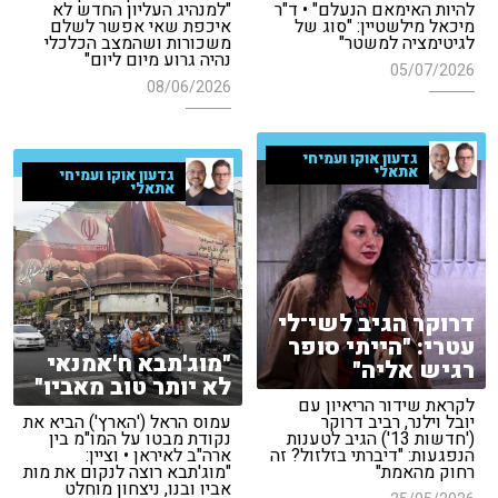
להיות האימאם הנעלם" • ד"ר
"למנהיג העליון החדש לא
מיכאל מילשטיין: "סוג של
איכפת שאי אפשר לשלם
לגיטימציה למשטר"
משכורות ושהמצב הכלכלי
נהיה גרוע מיום ליום"
05/07/2026
08/06/2026
גדעון אוקו ועמיחי
אתאלי
גדעון אוקו ועמיחי
אתאלי
דרוקר הגיב לשי־לי
עטרי: "הייתי סופר
"מוג'תבא ח'אמנאי
רגיש אליה"
לא יותר טוב מאביו"
לקראת שידור הריאיון עם
יובל וילנר, רביב דרוקר
עמוס הראל ('הארץ') הביא את
('חדשות 13') הגיב לטענות
נקודת מבטו על המו"מ בין
הנפגעות: "דיברתי בזלזול? זה
ארה"ב לאיראן • וציין:
רחוק מהאמת"
"מוג'תבא רוצה לנקום את מות
אביו ובנו, ניצחון מוחלט