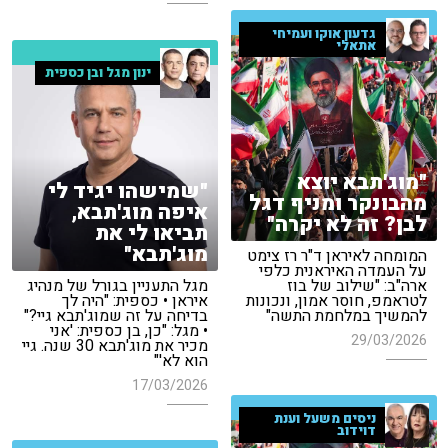
גדעון אוקו ועמיחי
אתאלי
ינון מגל ובן כספית
"מוג'תבא יוצא
"שמישהו יגיד לי
מהבונקר ומניף דגל
איפה מוג'תבא,
לבן? זה לא יקרה"
תביאו לי את
מוג'תבא"
המומחה לאיראן ד"ר רז צימט
על העמדה האיראנית כלפי
ארה"ב: "שילוב של בוז
מגל התעניין בגורל של מנהיג
לטראמפ, חוסר אמון, ונכונות
איראן • כספית: "היה לך
להמשיך במלחמת התשה"
בדיחה על זה שמוג'תבא גיי?"
• מגל: "כן, בן כספית: 'אני
29/03/2026
מכיר את מוג'תבא 30 שנה. גיי
הוא לא'"
17/03/2026
ניסים משעל וענת
דוידוב