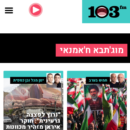
מוג'תבא ח'אמנאי
חמש בערב
ינון מגל ובן כספית
"נרוץ לפצצה
גרעינית": חוקר
איראן מזהיר מכוונות