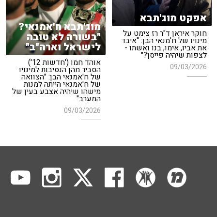
אפקט מוג'תבא
מוג'תבא ח'אמנאי?
חוקר איראן ד"ר רז צימט על
"בשורה לא טובה
מינויו של ח'מנאי הבן: "איבד
לישראל וארה"ב"
את אביו, אימו, בנו ואשתו -
לצפות שיהיה פייסן?"
אוהד חמו ('חדשות 12')
09/03/2026
הסביר מהן הנסיבות למינויו
של ח'אמנאי הבן: "הצוואה
של ח'אמנאי הייתה למנות
מישהו שיהיה אצבע בעין של
המערב"
09/03/2026