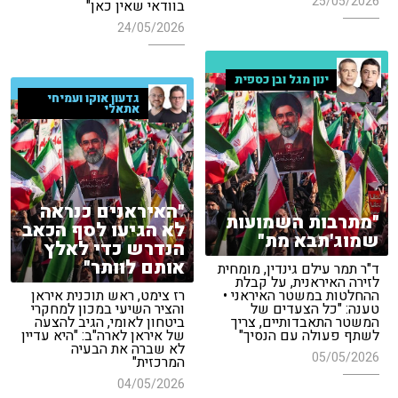
25/05/2026
בוודאי שאין כאן"
24/05/2026
ינון מגל ובן כספית
גדעון אוקו ועמיחי
אתאלי
"האיראנים כנראה
"מתרבות השמועות
לא הגיעו לסף הכאב
שמוג'תבא מת"
הנדרש כדי לאלץ
אותם לוותר"
ד"ר תמר עילם גינדין, מומחית
לזירה האיראנית, על קבלת
ההחלטות במשטר האיראני •
רז צימט, ראש תוכנית איראן
טענה: "כל הצעדים של
והציר השיעי במכון למחקרי
המשטר התאבדותיים, צריך
ביטחון לאומי, הגיב להצעה
לשתף פעולה עם הנסיך"
של איראן לארה"ב: "היא עדיין
לא שברה את הבעיה
05/05/2026
המרכזית"
04/05/2026