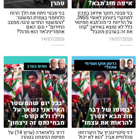
איפה מוג'תבא?
טהרן
בני סבטי, חוקר איראן במכון
בני סבטי ניתח את הלך הרוח
למחקרי ביטחון לאומי INSS,
הלוחמני בצמרת המשטר:
על הדיווח כי מוג'תבא חמינאי
"ההמשטר החדש נהנה ממצב
כלל לא נמצא באיראן: "קחו
החירום" • וגם: האם
את זה בערבון מוגבל"
אחמדיניג'אד הוא מרגל?
14/07/2026
19/07/2026
גדעון אוקו ועמיחי
חמש בערב
אתאלי
"בכל יום שהמשטר
"בסופו של דבר
האיראני נשאר על
מוג'תבא יצטרך
תילו ולא קורס-
להראות את עצמו"
מבחינתם זה ניצחון"
דני סיטרינוביץ על היעדרותו
דרור בלאזאדה (ערוץ 14) על
מהלוויית אביו: "הוא לא יכול
תפיסת הניצחון בטהרן: