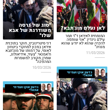
"סוג של גרסה
לאן נעלם מוג'תבא?
משודרגת של אבא
שלו"
המומחית לאיראן ד"ר תמר
עילם גינדין: "אני שותפה
להכרה שהוא לא יודע שהוא
דני סיטרינוביץ, חוקר בתוכנית
מנהיג"
איראן במכון למחקרי ביטחון
לאומי, על דמותו של מוג'תבא
11/03/2026
ח'אמנאי: "צעיר, אידיאולוג,
שמרן, מקורב למשמרות
המהפכה"
10/03/2026
גדעון אוקו ועמיחי
אתאלי
גדעון אוקו ועמיחי
אתאלי