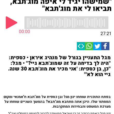
"שמישהו יגיד לי איפה מוג'תבא,
תביאו לי את מוג'תבא"
00:00
27:21
מגל התעניין בגורל של מנהיג איראן • כספית:
"היה לך בדיחה על זה שמוג'תבא גיי?" • מגל:
"כן, בן כספית: 'אני מכיר את מוג'תבא 30 שנה.
גיי הוא לא'"
בפתח התוכנית שוחחו ינון מגל ובן כספית על מוג'תבא ח'אמנאי ומקום
המסתור שלו. היכן אתה מתחבא מוג'תבא? בהמשך השניים שוחחו על
מערכת המשפט והבחירות המתקרבות.
ינון מגל האמין בבוקר זה כי ישראל ממשיכה לדהור לניצחון המוחלט וצה"ל