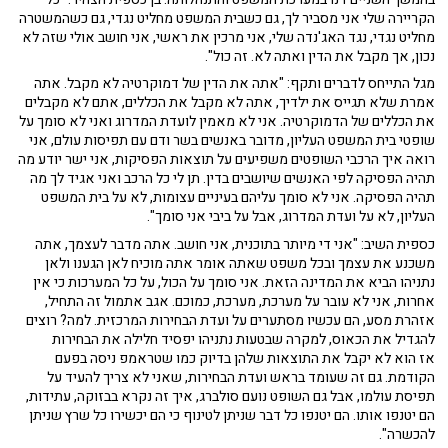
הקריירה שלי אני מסביר לך, גם כשבית המשפט מחליט נגדי, גם כשהמשטרה
מחליט נגדי, נגד האג'נדה שלי, אני מרכין את ראשי, אני חושב אולי שזה לא
נכון, אך מקבל את הדין ואתה לא. זה כול".
מגל התייחס לדברים ותקף: "אתה את הדין של דמוקרטיה לא מקבל. אתה
אמרת שלא תגייס את ילדיך, אתה לא מקבל את הכללים, אתם לא מקבלים
את הכללים של הדמוקרטיה. אני לא מאמין לועדת המדרוג ואני לא סומך על
שופטי בית המשפט העליון, מדובר באנשים בשר ודם עם תפיסות עולם, אני
רואה איך הרכבי השופטים משפיעים על תוצאות הפסיקות, אני ישר יודע מה
תהיה הפסיקה לפי האנשים שיושבים בדין. תן לי כל הרכב ואני אגיד לך מה
תהיה הפסיקה. אני לא סומך עליהם בעיניים עצומות, לא על בית המשפט
העליון, לא על ועדת המדרוג, אבל על ביבי אני סומך".
כספית השיב: "אני די מיותר בתוכנית, אני חושב. אתה מדבר לעצמך, אתה
משכנע את עצמך ובכל משפט שאתה אומר אתה מוכיח לאן הגענו ולאן
נתניהו הביא את המדינה הזאת. אני סומך על הכול, על כל המערכות כי אין
אחרות, אני לא עובר על מערכת, מערכת, כמוכם. אגב אתמול זה התחיל,
אזהרת מסע, הם עכשיו מסתערים על ועדת הבחירות המרכזית. למה? רוצים
להגדיל את הכאוס, למקרה שבטעות נתניהו יפסיד חלילה את הבחירות
אז הוא לא יקבל את התוצאות שלהן בדיוק כמו שטראמפ ניסה בפעם
הקודמת. גם זה שעומד בראש ועדת הבחירות, שאני לא צריך להעיד על
תפיסת עולמו, אבל גם השופט נועם סולברג, איך זה נקרא בבזוקה, עתידות,
הם יטנפו אותו. הם יטנפו כל דבר שניתן לטינוף כי הם יכשירו כל שרץ שניתן
להכשרה".