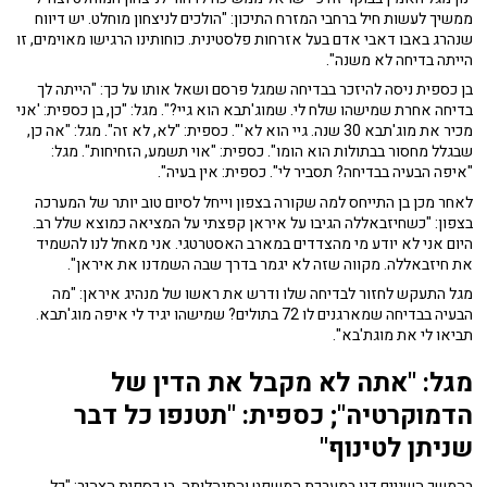
ממשיך לעשות חיל ברחבי המזרח התיכון: "הולכים לניצחון מוחלט. יש דיווח
שנהרג באבו דאבי אדם בעל אזרחות פלסטינית. כוחותינו הרגישו מאוימים, זו
הייתה בדיחה לא משנה".
בן כספית ניסה להיזכר בבדיחה שמגל פרסם ושאל אותו על כך: "הייתה לך
בדיחה אחרת שמישהו שלח לי. שמוג'תבא הוא גיי?". מגל: "כן, בן כספית: 'אני
מכיר את מוג'תבא 30 שנה. גיי הוא לא'". כספית: "לא, לא זה". מגל: "אה כן,
שבגלל מחסור בבתולות הוא הומו". כספית: "אוי תשמע, הזחיחות". מגל:
"איפה הבעיה בבדיחה? תסביר לי". כספית: אין בעיה".
לאחר מכן בן התייחס למה שקורה בצפון וייחל לסיום טוב יותר של המערכה
בצפון: "כשחיזבאללה הגיבו על איראן קפצתי על המציאה כמוצא שלל רב.
היום אני לא יודע מי מהצדדים במארב האסטרטגי. אני מאחל לנו להשמיד
את חיזבאללה. מקווה שזה לא יגמר בדרך שבה השמדנו את איראן".
מגל התעקש לחזור לבדיחה שלו ודרש את ראשו של מנהיג איראן: "מה
הבעיה בבדיחה שמארגנים לו 72 בתולים? שמישהו יגיד לי איפה מוג'תבא.
תביאו לי את מוגת'בא".
מגל: "אתה לא מקבל את הדין של
הדמוקרטיה"; כספית: "תטנפו כל דבר
שניתן לטינוף"
בהמשך השניים דנו במערכת המשפט והתנהלותה. בן כספית הצהיר: "כל