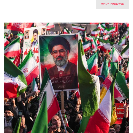
אבראהים ראיסי