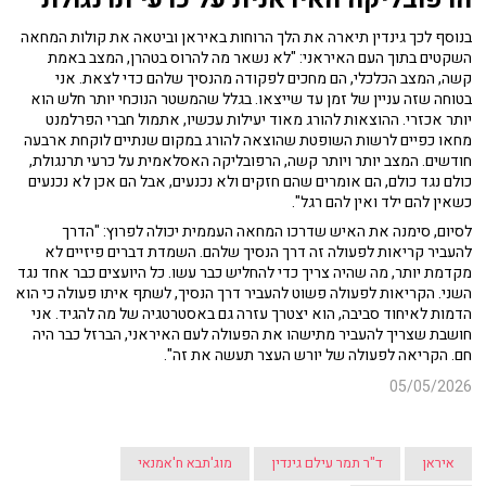
בנוסף לכך גינדין תיארה את הלך הרוחות באיראן וביטאה את קולות המחאה
השקטים בתוך העם האיראני: "לא נשאר מה להרוס בטהרן, המצב באמת
קשה, המצב הכלכלי, הם מחכים לפקודה מהנסיך שלהם כדי לצאת. אני
בטוחה שזה עניין של זמן עד שייצאו. בגלל שהמשטר הנוכחי יותר חלש הוא
יותר אכזרי. ההוצאות להורג מאוד יעילות עכשיו, אתמול חברי הפרלמנט
מחאו כפיים לרשות השופטת שהוצאה להורג במקום שנתיים לוקחת ארבעה
חודשים. המצב יותר ויותר קשה, הרפובליקה האסלאמית על כרעי תרנגולת,
כולם נגד כולם, הם אומרים שהם חזקים ולא נכנעים, אבל הם אכן לא נכנעים
כשאין להם ילד ואין להם רגל".
לסיום, סימנה את האיש שדרכו המחאה העממית יכולה לפרוץ: "הדרך
להעביר קריאות לפעולה זה דרך הנסיך שלהם. השמדת דברים פיזיים לא
מקדמת יותר, מה שהיה צריך כדי להחליש כבר עשו. כל היועצים כבר אחד נגד
השני. הקריאות לפעולה פשוט להעביר דרך הנסיך, לשתף איתו פעולה כי הוא
הדמות לאיחוד סביבה, הוא יצטרך עזרה גם באסטרטגיה של מה להגיד. אני
חושבת שצריך להעביר מתישהו את הפעולה לעם האיראני, הברזל כבר היה
חם. הקריאה לפעולה של יורש העצר תעשה את זה".
05/05/2026
איראן
ד"ר תמר עילם גינדין
מוג'תבא ח'אמנאי