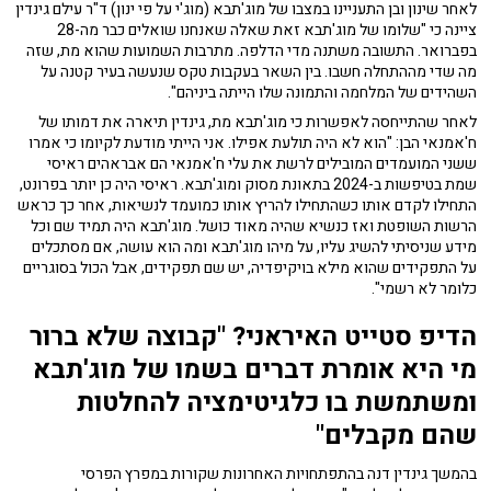
לאחר שינון ובן התעניינו במצבו של מוג'תבא (מוג'י על פי ינון) ד"ר עילם גינדין
ציינה כי "שלומו של מוג'תבא זאת שאלה שאנחנו שואלים כבר מה-28
בפברואר. התשובה משתנה מדי הדלפה. מתרבות השמועות שהוא מת, שזה
מה שדי מההתחלה חשבו. בין השאר בעקבות טקס שנעשה בעיר קטנה על
השהידים של המלחמה והתמונה שלו הייתה ביניהם".
לאחר שהתייחסה לאפשרות כי מוג'תבא מת, גינדין תיארה את דמותו של
ח'אמנאי הבן: "הוא לא היה תולעת אפילו. אני הייתי מודעת לקיומו כי אמרו
ששני המועמדים המובילים לרשת את עלי ח'אמנאי הם אבראהים ראיסי
שמת בטיפשות ב-2024 בתאונת מסוק ומוג'תבא. ראיסי היה כן יותר בפרונט,
התחילו לקדם אותו כשהתחילו להריץ אותו כמועמד לנשיאות, אחר כך כראש
הרשות השופטת ואז כנשיא שהיה מאוד כושל. מוג'תבא היה תמיד שם וכל
מידע שניסיתי להשיג עליו, על מיהו מוג'תבא ומה הוא עושה, אם מסתכלים
על התפקידים שהוא מילא בויקיפדיה, יש שם תפקידים, אבל הכול בסוגריים
כלומר לא רשמי".
הדיפ סטייט האיראני? "קבוצה שלא ברור
מי היא אומרת דברים בשמו של מוג'תבא
ומשתמשת בו כלגיטימציה להחלטות
שהם מקבלים"
בהמשך גינדין דנה בהתפתחויות האחרונות שקורות במפרץ הפרסי