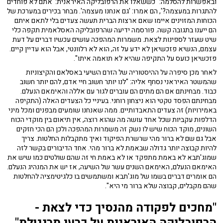
ובאפשרות להסלמה: "כששאלו את הרפובליקה האיראנית: 'אתם לא פוחדים
להתגרות במעצמה?', הם אמרו: 'גם אנחנו מעצמה'. מבחר בכירים במערכת של
הכוחות המזוינים איימו שאם ארצות הברית תעשה צעדים בלי לתאם איתם
הם ייענו בתגובה קשה. פורסמה ידיעה שהרפובליקה האסלאמית תקפה כלי
שיט שעזר לספינות לצאת. משמרות המהפכה עושים עכשיו דברים על דעת
עצמם, הנשיא פזכשיאן לא ידע על זה, הוא לא רלוונטי, אבל הוא עדיין קיים.
פזכשיאן כועס על התקיפה שהיא לא תואמה איתו".
לאחר מכן סיפרה על ההיסטוריה של הזרם השיעי באסלאם והקיצוניות
שהמשטר האיראני נסחף אליה: "לנו יותר חשוב חיי אדם, להם יותר חשוב
כבוד. מבחינתם אם הם מתים הם עוברים לגור עם אללה והאימאם הנעלם.
מבחינתם הפסד טקטי הוא ניצחון רוחני. בעיניי כל הצעדים האלה (התקיפה
באמירויות) זה צעדים התאבדותיים. ממה שאנחנו שומעים מבפנים ומכל מיני
הדלפות עקביות שכל אחד עושה מה שהוא רוצה, אין תיאום בין מוקדי הכוח
השונים, מוקד הכוח שיש לו נשק זה משמרות המהפכה ולכן הם הכי חזקים
אבל גם שם לא ברור מהי שרשרת הפיקוד ואיך מתקבלות החלטות. צריך
להיות קבוצה יותר גדולה שבאמת לא ברור מהי. אחד הדיבורים בקשר לזה
שמוג'תבא לא באמת מתפקד או לא באמת חי זה שהם שולטים כמו שיש את
האימאם הנעלם, האימאם השנים עשר של השיעה, אז יש את המנהיג הנעלם.
הם אומרים דברים בשמו של מוג'תבא ומשתמשים בו כלגיטימציה להחלטות
שהם מקבלים, קבוצה שלא ברור מי היא".
"מחכים לפקודה מהנסיך כדי לצאת -
הרפובליקה האיראנית על כרעי תרנגולת"