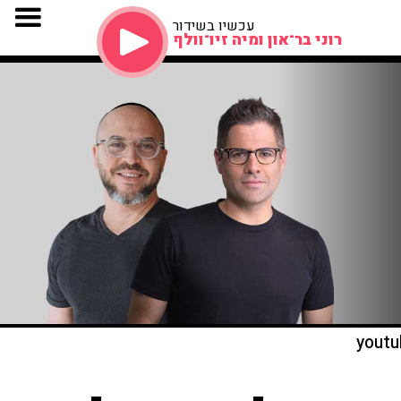
עכשיו בשידור
רוני בר־און ומיה זיו־וולף