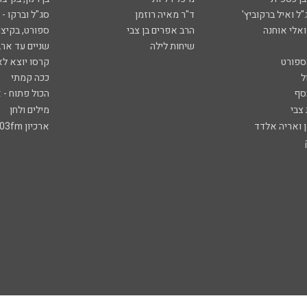
ל ואיל ברקוביץ'
ד"ר מאיה רוזמן
סג"ל וברקו -
ואלי אוחנה
הרב אפרים בן צבי
ספורט, בקיצו
שיחות לילה
שניים עד ארב
ספורט
קרסו יוצא לא
ל
ככה קמתי
סף
הכול פתוח - א
 צבי
מילים ולחן
ן ואריה אלדד
ארכיון 103fm