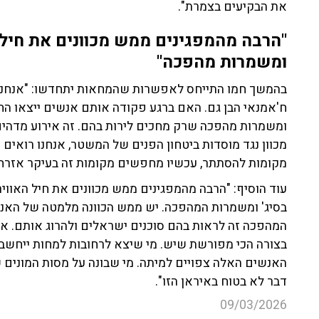
את הבקיעים בצמרת".
"הרבה מהמפגינים ממש מכוונים את חיל 
ומשמרות מהפכה"
בהמשך חמו התייחס לאפשרות שהמחאות יתחדשו: "אנחנו י
ח'אמנאי הבן גם. האם ברגע פקודה אותם אנשים ייצאו החו
ומשמרות מהפכה שרק מחכים לירות בהם. זה אירוע מדהים
מכוון נגד מוסדות ביטחון הפנים של המשטר, אנחנו רוא
מקומות להסתתר, עכשיו מחפשים מקומות זה בעיקר אזרחי, 
עוד הוסיף: "הרבה מהמפגינים ממש מכוונים את חיל האוויר
בסיג' ומשמרות המהפכה. יש ממש הכוונה מלמטה של האנ
המהפכה זה לראות בהם סוכנים ישראלים ולהרוג אותם. א
בצורה הכי מפורשת שיש. מי שיצא לרחובות למחות ייחשב ס
האנשים האלה צפויים למיתה. מי שבונה על מסות המונים שי
דבר לא בטוח באיראן הזו".
09/03/2026