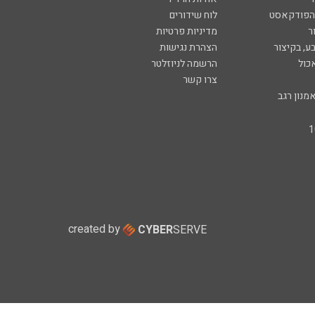
 הפודקאסט
לוח שידורים
ר
מדיניות פרטיות
ע, בקיצור
הצהרת נגישות
כול
הרשמה לניוזלטר
צרו קשר
מנון רגב
created by
CYBER
SERVE