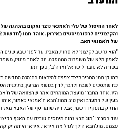
המערב"
לאחר החיסול של עלי ח'אמנאי נוצר ואקום בהנהגה של
של ח'אמנאי האב.
"הוא נחשב לקיצוני לא פחות מאביו. עד לפני שבע שנים ה
לאמון מלא של משמרות המהפכה. יום לאחר מינויו, משמרו
בשורה לא טובה לישראל וארה"ב", טען חמו.
כמו כן חמו הסביר כיצד צפויה להיראות ההנהגה החדשה ב
כזו שתסכים לשבת ולדבר, לדון בנושא הגרעין, בתוכנית ה
הזו. אחד מחברי מועצת המומחים אמר שהצוואה של ח'אמנ
בעין של המערב ואין טוב ממוג'תבא ח'אמנאי כאמור, אותו ב
החזיק בתפקיד רשמי, אבל היה שומר סף של האבא מאז ומ
עוד הסביר: "מוג'תבא נהנה מיחסים טובים עם האגף הקיצו
עצמם. מוג'תבא הולך לנהל את איראן. איראן הייתה זקוקה 