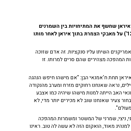
 איראן שחשף את המתיחויות בין השמרנים
והקיצוניים לרפורמיסטים באיראן. אוהד חמו ('חדשות 12') על מאבקי הצמרת בתוך איראן לאחר מותו
אמריקנים השיתו עליו סנקציות. זה אדם שזוכה
ת המהפכה מצהירים שהם סרים למרותו. זו
איראן תחת ח'אמנאי הבן: "אם מישהו חיפש הנהגה
טילים, נראה שאנחנו רחוקים מזרח ומערב מהנקודה
אי האב הייתה למנות מישהו שיהיה כמו אצבע
חור צעיר שאנחנו שוב לא מכירים יותר מדי, לא
עולם".
ני, ניצי, שמרני של המשטר ומשמרות המהפכה
למנהיג מאוד, הואקום הזה לא עשה לה טוב. ראינו