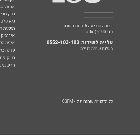
אראל סג"
ברק סרי 
גיא פלג
דבורה הנביאה 6, רמת השרון
תוכנית ה
radio@103.fm
איריס קו
עלייה לשידור: 0552-103-103
איפה הכ
בעלות שיחה רגילה
פנינה בת
רון קופמ
רז שכניק
כל הזכויות שמורות ל - 103FM