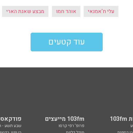
עלי ח'אמנאי
אוהד חמו
מבצע שאגת הארי
עוד קטעים
103
103fm מייעצים
פודקאסט
ע
פרופ' רפי קרסו
שבע תשע - 
ובן כספית
מיכל דליות
בן וינון, בקיצו