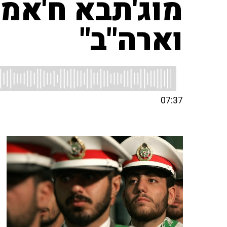
מוג'תבא ח'אמ
וארה"ב"
07:37