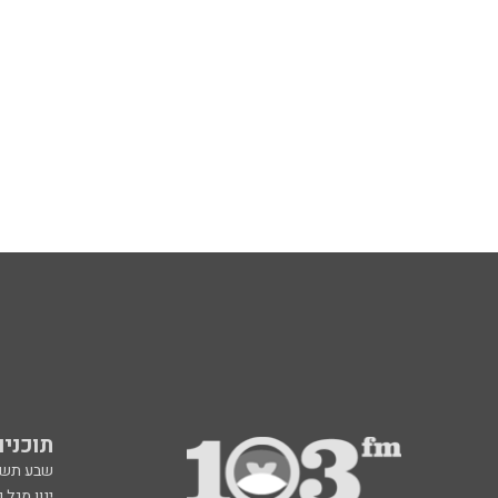
תוכניות fm
שבע תש
ינון מגל 