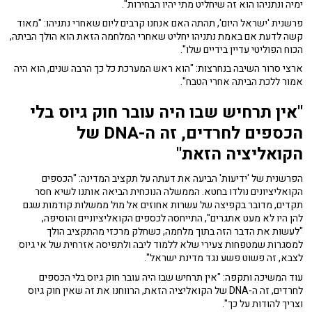
ימיה ונתניהו הוא זה שיחליט מתי יהיו הבחירות".
פרשנית 'ישראל היום', תהתה האם אנחנו קרבים ליום שאחרי נתניהו: "מאוד
קשה לדעת אם באמת נתניהו יחליט שאחרי המלחמה הזאת הוא הולך הביתה,
הכוח הפוליטי עדיין בידיים שלו".
ארצי סרור השיבה בנחרצות: "הוא ראש המערכת כל כך הרבה שנים, הוא היה
אמור ללכת הביתה אחרי הטבח".
"אין תרחיש שבו היה עובר חוק גיוס בלי
הכספים לחרדים, זה ה-DNA של
הקואליציה הזאת"
הפרשנית של 'ידיעות' הביעה את דעתה על תקציב המדינה: "הכספים
הקואליציונים נולדו בחטא. הממשלה הנוכחית הביאה אותנו לשיא חסר
תקדים, מדובר בקפיצה של עשרות אחוזים אל מול ממשלות קודמות שגם
להן היו לא מעט אתגרים", התייחסה לכספים הקואליציוניים והוסיפה,
"לעשות את הדבר הזה בתוך מלחמה, כשחלק מרכזי מהתקציב הולך
למסגרות שמטפחות צעירי שלא ללמוד ליבה ולתפיסה אזרחית של אי גיוס
לצבא, זה פשוט פשע נגד מדינת ישראל".
עוד המשיכה ותקפה: "אין תרחיש שבו היה עובר חוק גיוס בלי הכספים
לחרדים, זה ה-DNA של הקואליציה הזאת, הרווחנו את זה שאין חוק גיוס
וצריך להודות על כך".