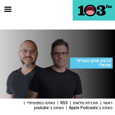
גדעון אוקו ועמיחי
אתאלי
ראשי
|
תוכניות מלאות
|
RSS
|
האזנה בספוטיפיי
|
האזנה ב־Apple Podcasts
|
האזנה ב־youtube