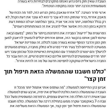
העובדה שאין חוק גיוס גרוע ואנחנו מתקרבים לבחירות היא בשורה
משמעותית והרבה יותר נכונה בתקופה הנוכחית".
ארצי סרור השיבה: "כל אזרח שנאבק בחוק הגרוע הזה, למד מה הכוח של
מאבק אזרחי, ברור שהחוק הזה לא עבר כי הוא לא עובר את דעת הקהל, לא
רק בגלל המלחמה, יותר מזה אני אגיד, בתוך המלחמה יש לנו הסחות דעת
ודווקא בזמן הזה היה אפשר אולי להגניב את זה כשהתותחים רועמים".
הפרשנית של 'ידיעות' הסבירה את היתרונות בויתור על החוק: "בפעם הבאה
שינסו לסבן אותנו בהקשר הזה, אותם אזרחים יכולים להמשיך להיאבק למען
חוק הוגן והדבר הנוסף שהוא בשורה טובה לכולנו, זה שמדינת ישראל
ממשיכה להתייחס לכל צעיר חרדי כפרט ולא כחלק מחברה, הצווים ממשיכים
להישלך והם יצטרכו להתמודד עם הסנקציות האישיות וככל שהזמן עובר ויש
יותר חרדים שממשיכים להתייחס אליהם כאזרחים פרטיים, זה רווח עבור כל
החברה הישראלית שזקוקה לתפיסה חדשה של מה זה להיות אזרח".
"כולנו חשבנו שהממשלה הזאת תיפול תוך
זמן קצר"
אביטן כהן התייחסה לממשלה: "מה שתפס אותי אתמול יותר מהכל זו
העובדה שהממשלה הזאת הולכת להשלים את ימיה, ארבע שנים לממשלה
שבראשית דרכה חוללה פה אירועים עצומים, הרפורמה המשפטית ומעל הכל
טבח ה-7 באוקטובר שקרה ממש בתחילת דרכה של הממשלה. כולנו חשבנו
שהממשלה הזאת תיפול תוך זמן קצר, אך הממשלה הזאת משלימה את