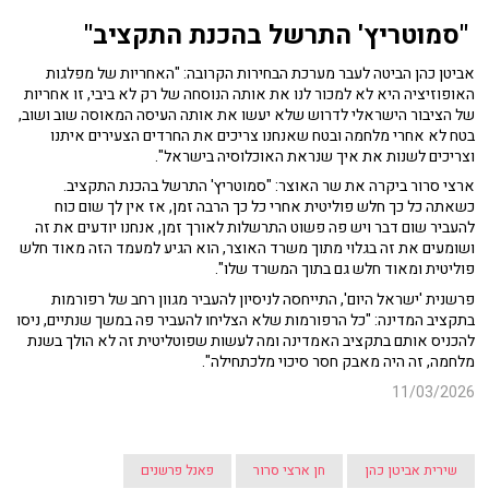
"סמוטריץ' התרשל בהכנת התקציב"
אביטן כהן הביטה לעבר מערכת הבחירות הקרובה: "האחריות של מפלגות
האופוזיציה היא לא למכור לנו את אותה הנוסחה של רק לא ביבי, זו אחריות
של הציבור הישראלי לדרוש שלא יעשו את אותה העיסה המאוסה שוב ושוב,
בטח לא אחרי מלחמה ובטח שאנחנו צריכים את החרדים הצעירים איתנו
וצריכים לשנות את איך שנראת האוכלוסיה בישראל".
ארצי סרור ביקרה את שר האוצר: "סמוטריץ' התרשל בהכנת התקציב.
כשאתה כל כך חלש פוליטית אחרי כל כך הרבה זמן, אז אין לך שום כוח
להעביר שום דבר ויש פה פשוט התרשלות לאורך זמן, אנחנו יודעים את זה
ושומעים את זה בגלוי מתוך משרד האוצר, הוא הגיע למעמד הזה מאוד חלש
פוליטית ומאוד חלש גם בתוך המשרד שלו".
פרשנית 'ישראל היום', התייחסה לניסיון להעביר מגוון רחב של רפורמות
בתקציב המדינה: "כל הרפורמות שלא הצליחו להעביר פה במשך שנתיים, ניסו
להכניס אותם בתקציב האמדינה ומה לעשות שפוטליטית זה לא הולך בשנת
מלחמה, זה היה מאבק חסר סיכוי מלכתחילה".
11/03/2026
שירית אביטן כהן
חן ארצי סרור
פאנל פרשנים