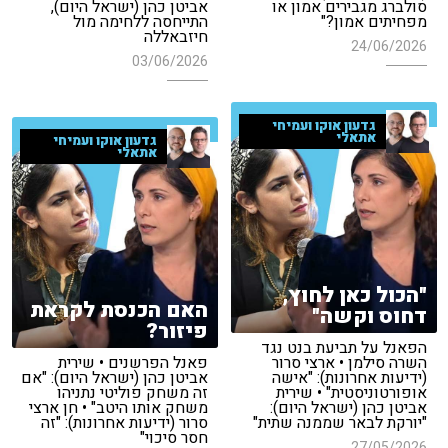
סולברג מגבירים אמון או
אביטן כהן (ישראל היום),
מפחיתים אמון?"
התייחסה ללחימה מול
חיזבאללה
24/06/2026
03/06/2026
גדעון אוקו ועמיחי
אתאלי
גדעון אוקו ועמיחי
אתאלי
"הכול כאן לחוץ,
האם הכנסת לקראת
דחוס וקשה"
פיזור?
הפאנל על תביעת בנט נגד
השרה סילמן • ארצי סרור
פאנל הפרשנים • שירית
(ידיעות אחרונות): "אישה
אביטן כהן (ישראל היום): "אם
אופורטוניסטית" • שירית
זה משחק פוליטי נתניהו
אביטן כהן (ישראל היום):
משחק אותו היטב" • חן ארצי
"יורקת לבאר שממנה שתית"
סרור (ידיעות אחרונות): "זה
חסר סיכוי"
27/05/2026