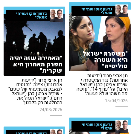
גדעון אוקו ועמיחי
אתאלי
גדעון אוקו ועמיחי
אתאלי
"משטרת ישראל
"האמירה שזה יהיה
היא משטרה
הפרק האחרון היא
פוליטית"
שקרית"
חן ארצי סרור ('ידיעות
אחרונות') נגד המשטרה •
חן ארצי סרור ('ידיעות
שירית אביטן כהן ('ישראל
אחרונות') ציינה: "נכנסים
היום') על 'ערוץ 14': "עושה
למאבק משמעותי של שנים"
פה משהו שלא נעשה"
• שירית אביטן כהן ('ישראל
היום'): "ישראל תנהל את
15/04/2026
ההחלטות רק בלבנון"
24/03/2026
גדעון אוקו ועמיחי
אתאלי
גדעון אוקו ועמיחי