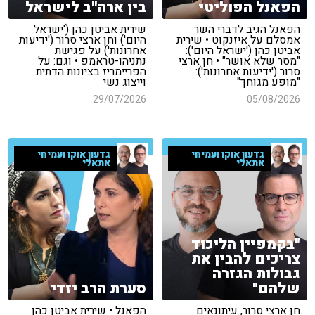
הפאנל הפוליטי
בין ארה''ב לישראל
הפאנל הגיב לדברי השר
שירית אביטן כהן ('ישראל
אמסלם על איזנקוט • שירית
היום') וחן ארצי סרור ('ידיעות
אביטן כהן ('ישראל היום'):
אחרונות') על פגישת
"מסר שלא אושר" • חן ארצי
נתניהו-טראמפ • וגם: על
סרור ('ידיעות אחרונות'):
הפריימריז בציונות הדתית
"מופע מגוחך"
וייצוג נשי
29/07/2026
05/08/2026
גדעון אוקו ועמיחי
גדעון אוקו ועמיחי
אתאלי
אתאלי
"בקמפיין הליכוד
צריכים להבין את
גבולות הגזרה
שלהם"
סערת הרב יזדי
חן ארצי סרור, עיתונאים
הפאנל • שירית אביטן כהן