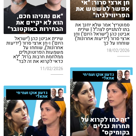
חן ארצי סרור: "אי
אפשר לטשטש את
הפריווילגיה"
"אם נתניהו חכם,
הוא לא יקיים את
סמוטריץ' אמר שלא יחנך את
הבחירות באוקטובר"
בתו להתגייס לצה"ל | שירית
אביטן כהן ('ישראל היום') וחן
ארצי סרור ('ידיעות אחרונות')
שירית אביטן כהן ('ישראל
שוחחו על כך
היום') ו-חן ארצי סרור ('ידיעות
אחרונות'), שוחחו על
18/02/2026
משמעות הפרוטוקולים
ממלחמת חרבות ברזל: "לא
כדאי לקרוא את זה לבד"
11/02/2026
גדעון אוקו ועמיחי
אתאלי
גדעון אוקו ועמיחי
אתאלי
"זה כמו לקרוא על
תחרות נבלים
בקומיקס"