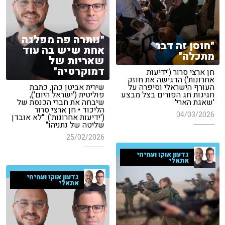
"נותרה פה מפלגה
"חוסן זה דבר
אחת שיש בה עוד
מתכלה"
שאריות של
דמוקרטיה"
חן ארצי סרור ('ידיעות
אחרונות') הדגישה את חוזק
העורף הישראלי וסיפרה על
שירית אביטן כהן, כתבת
חגיגות חג הפורים בצל מבצע
פוליטית ('ישראל היום'),
'שאגת הארי'
שיבחה את חברי הכנסת של
הליכוד • חן ארצי סרור
04/03/2026
('ידיעות אחרונות'): "לא אובדן
שליטה של נתניהו"
25/02/2026
גדעון אוקו ועמיחי
אתאלי
גדעון אוקו ועמיחי
אתאלי