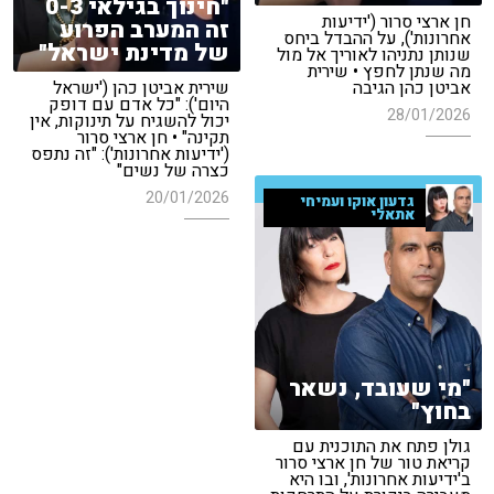
"חינוך בגילאי 0-3
חן ארצי סרור ('ידיעות
זה המערב הפרוע
אחרונות'), על ההבדל ביחס
של מדינת ישראל"
שנותן נתניהו לאוריך אל מול
מה שנתן לחפץ • שירית
אביטן כהן הגיבה
שירית אביטן כהן ('ישראל
היום'): "כל אדם עם דופק
28/01/2026
יכול להשגיח על תינוקות, אין
תקינה" • חן ארצי סרור
('ידיעות אחרונות'): "זה נתפס
כצרה של נשים"
20/01/2026
גדעון אוקו ועמיחי
אתאלי
"מי שעובד, נשאר
בחוץ"
גולן פתח את התוכנית עם
קריאת טור של חן ארצי סרור
ב'ידיעות אחרונות', ובו היא