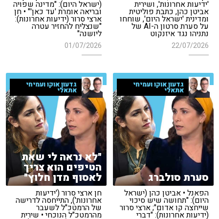
'ידיעות אחרונות', ושירית
(ישראל היום): "מדינה שפויה
אביטן כהן, כתבת פוליטית
ובריאה אומרת 'עד כאן'" • חן
ומדינית 'ישראל היום', שוחחו
ארצי סרור (ידיעות אחרונות):
על סערת סרטון ה-AI של
"שנצליח להחזיר עטרה
נתניהו נגד איזנקוט
ליושנה"
01/07/2026
22/07/2026
גדעון אוקו ועמיחי
גדעון אוקו ועמיחי
אתאלי
אתאלי
"לא נראה לי שאת
הטיפים הוא צריך
סערת סולברג
לאסוף מדן חלוץ"
הפאנל • אביטן כהן (ישראל
חן ארצי סרור ('ידיעות
היום): "תחושה שיש סיכוי
אחרונות'), התייחסה לדרישה
שייחצה קו אדום"; ארצי סרור
של הרמטכ"ל לשעבר
(ידיעות אחרונות): "דברי
מהרמטכ"ל הנוכחי • שירית