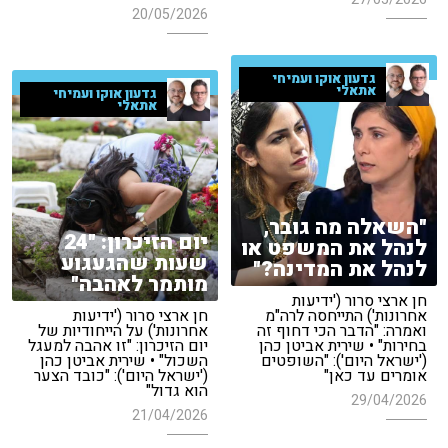
20/05/2026
גדעון אוקו ועמיחי
אתאלי
גדעון אוקו ועמיחי
אתאלי
"השאלה מה גובר,
יום הזיכרון: "24
לנהל את המשפט או
שעות שהגעגוע
לנהל את המדינה?"
מותמר לאהבה"
חן ארצי סרור ('ידיעות
אחרונות') התייחסה לרה"מ
חן ארצי סרור ('ידיעות
ואמרה: "הדבר הכי דחוף זה
אחרונות') על הייחודיות של
בחירות" • שירית אביטן כהן
יום הזיכרון: "זו אהבה למעגל
('ישראל היום'): "השופטים
השכול" • שירית אביטן כהן
אומרים עד כאן"
('ישראל היום'): "כובד הצער
הוא גדול"
29/04/2026
21/04/2026