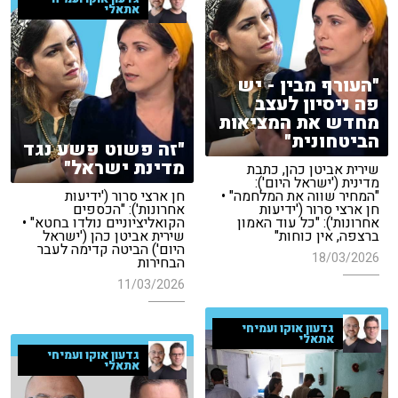
אתאלי
"העורף מבין - יש
פה ניסיון לעצב
מחדש את המציאות
הביטחונית"
"זה פשוט פשע נגד
מדינת ישראל"
שירית אביטן כהן, כתבת
מדינית ('ישראל היום'):
"המחיר שווה את המלחמה" •
חן ארצי סרור ('ידיעות
חן ארצי סרור ('ידיעות
אחרונות'): "הכספים
אחרונות'): "כל עוד האמון
הקואליציוניים נולדו בחטא" •
ברצפה, אין כוחות"
שירית אביטן כהן ('ישראל
היום') הביטה קדימה לעבר
18/03/2026
הבחירות
11/03/2026
גדעון אוקו ועמיחי
אתאלי
גדעון אוקו ועמיחי
אתאלי