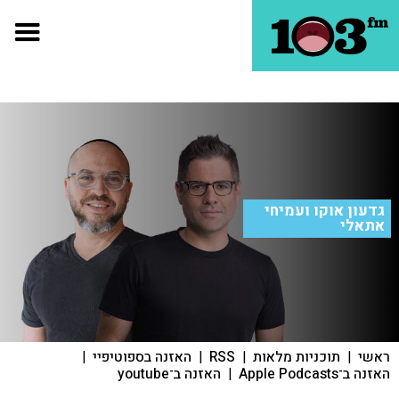
גדעון אוקו ועמיחי
אתאלי
ראשי
|
תוכניות מלאות
|
RSS
|
האזנה בספוטיפיי
|
האזנה ב־Apple Podcasts
|
האזנה ב־youtube