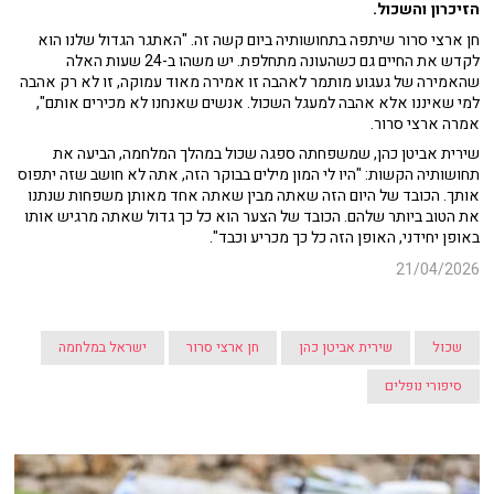
הזיכרון והשכול.
חן ארצי סרור שיתפה בתחושותיה ביום קשה זה. "האתגר הגדול שלנו הוא
לקדש את החיים גם כשהעונה מתחלפת. יש משהו ב-24 שעות האלה
שהאמירה של געגוע מותמר לאהבה זו אמירה מאוד עמוקה, זו לא רק אהבה
למי שאיננו אלא אהבה למעגל השכול. אנשים שאנחנו לא מכירים אותם",
אמרה ארצי סרור.
שירית אביטן כהן, שמשפחתה ספגה שכול במהלך המלחמה, הביעה את
תחושותיה הקשות: "היו לי המון מילים בבוקר הזה, אתה לא חושב שזה יתפוס
אותך. הכובד של היום הזה שאתה מבין שאתה אחד מאותן משפחות שנתנו
את הטוב ביותר שלהם. הכובד של הצער הוא כל כך גדול שאתה מרגיש אותו
באופן יחידני, האופן הזה כל כך מכריע וכבד".
21/04/2026
שכול
שירית אביטן כהן
חן ארצי סרור
ישראל במלחמה
סיפורי נופלים