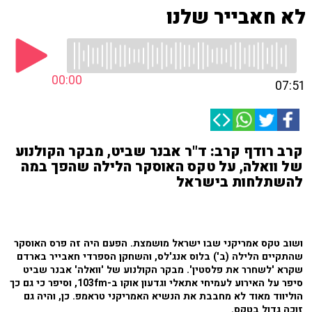
לא חאבייר שלנו
00:00
07:51
קרב רודף קרב: ד"ר אבנר שביט, מבקר הקולנוע
של וואלה, על טקס האוסקר הלילה שהפך במה
להשתלחות בישראל
ושוב טקס אמריקני שבו ישראל מושמצת. הפעם היה זה פרס האוסקר
שהתקיים הלילה (ב') בלוס אנג'לס, והשחקן הספרדי חאבייר בארדם
שקרא 'לשחרר את פלסטין'. מבקר הקולנוע של 'וואלה' אבנר שביט
סיפר על האירוע לעמיחי אתאלי וגדעון אוקו ב-103fm, וסיפר כי גם כך
הוליווד מאוד לא מחבבת את הנשיא האמריקני טראמפ. כן, והיה גם
זוכה גדול בטקס.