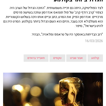
לצד הפוליטיקה, היתה גם זכייה משמעותית. "הזוכה הגדול של הערב היה
כצפוי 'קרב רודף קרב' של פול תומאס אנדרסון שזכה בשישה פרסים
מרכזיים. אנדרסון הפיק את הסרט, כתב וביים אותו וזכה בשלוש הקטגוריות.
הוא מעולם לא זכה בעבר, והיום הוא השם הגדול ביותר בקולנוע. הסרט היה גם
להיט בישראל", סיפר.
"רוב הבדיחות באוסקר היו על טראמפ ומלאניה", הבהיר.
16/03/2026
קולנוע
אבנר שביט
טקסים
חאבייר בראדם