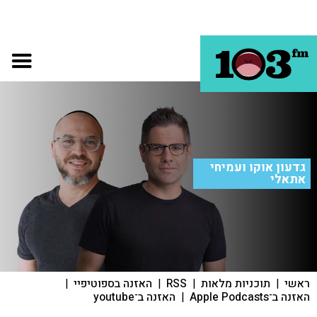
גדעון אוקו ועמיחי
אתאלי
ראשי
|
תוכניות מלאות
|
RSS
|
האזנה בספוטיפיי
|
האזנה ב־Apple Podcasts
|
האזנה ב־youtube