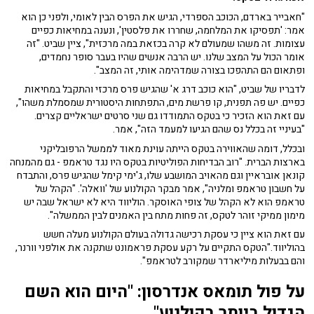
"חאבייר בארדם, הכוכב הספרדי, הגיש את הפרס הבין לאומי, ולפני כן הוא
אמר: 'תפסיקו את המלחמה, שחררו את פלסטין', ונענה במחיאות כפיים
עצומות. זה משהו שמעולם לא קרה בכזאת במה מרכזית", ציין שביט. "זה
אומר הכול על המצב שלנו. יש הרבה אנשים שהיו בעבר סופר נחמדים,
ופתאום הם התהפכו בצורה שמדהימה אותי, זה המצב".
לדבריו של שביט, "הוא כוכב דרג א' שהגיש פרס מרכזי והתקבל במחיאות
כפיים. יש פה תפנית, קו פרשת מים, התפתחות היסטורית שמסמלת משהו",
עם זאת הוא הזכיר כי בטקס התמודדו גם שני סרטים ישראליים קצרים.
"בעיניי זה בכלל נס שהם הגיעו למעמד הזה", אמר.
ובכלל, דומה שהאווירה בטקס הייתה עוינת מאוד לממשל הרפובליקני
בארצות הברית. "רוב הבדיחות הפוליטיות בטקס היו נגד טראמפ - גם מהמנחה
קונאן אובראיין וגם מהאויב המושבע שלו, ג'ימי קימל שהגיש פרס, והתבדח
על חשבון טראמפ ומלניה", אמר מבקר הקולנוע של 'וואלה'. "הקהל של
טראמפ הוא לא הקהל של צופי האוסקר. הוליווד היא לא ישראל שבה יש
מימון ממיקי זוהר לטקס, זה פחות מתח בין האמנים לבין הממשלה".
עם זאת הוא ציין כי עסקת רכישה גדולה בעולם הקולנוע מעלה חשש
בהוליווד."הטקס התקיים על רקע עסקת פראמונט שתקנה את אולפני וורנר,
והם בבעלות מיליארדר שמקורב לטראמפ".
על פול תומאס אנדרסון: "היום הוא
השם
הגדול ביותר בקולנוע"