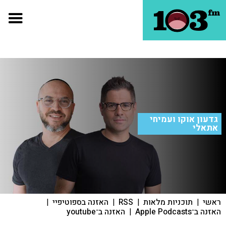
גדעון אוקו ועמיחי
אתאלי
ראשי
|
תוכניות מלאות
|
RSS
|
האזנה בספוטיפיי
|
האזנה ב־Apple Podcasts
|
האזנה ב־youtube