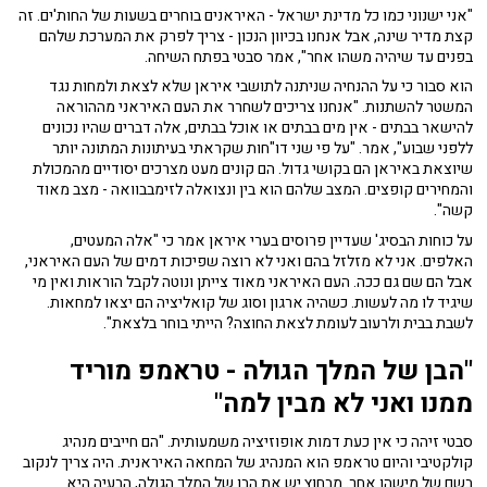
"אני ישנוני כמו כל מדינת ישראל - האיראנים בוחרים בשעות של החות'ים. זה
קצת מדיר שינה, אבל אנחנו בכיוון הנכון - צריך לפרק את המערכת שלהם
בפנים עד שיהיה משהו אחר", אמר סבטי בפתח השיחה.
הוא סבור כי על ההנחיה שניתנה לתושבי איראן שלא לצאת ולמחות נגד
המשטר להשתנות. "אנחנו צריכים לשחרר את העם האיראני מההוראה
להישאר בבתים - אין מים בבתים או אוכל בבתים, אלה דברים שהיו נכונים
ללפני שבוע", אמר. "על פי שני דו"חות שקראתי בעיתונות המתונה יותר
שיוצאת באיראן הם בקושי גדול. הם קונים מעט מצרכים יסודיים מהמכולת
והמחירים קופצים. המצב שלהם הוא בין ונצואלה לזימבבוואה - מצב מאוד
קשה".
על כוחות הבסיג' שעדיין פרוסים בערי איראן אמר כי "אלה המעטים,
האלפים. אני לא מזלזל בהם ואני לא רוצה שפיכות דמים של העם האיראני,
אבל הם שם גם ככה. העם האיראני מאוד צייתן ונוטה לקבל הוראות ואין מי
שיגיד לו מה לעשות. כשהיה ארגון וסוג של קואליציה הם יצאו למחאות.
לשבת בבית ולרעוב לעומת לצאת החוצה? הייתי בוחר בלצאת".
"הבן של המלך הגולה - טראמפ מוריד
ממנו ואני לא מבין למה"
סבטי זיהה כי אין כעת דמות אופוזיציה משמעותית. "הם חייבים מנהיג
קולקטיבי והיום טראמפ הוא המנהיג של המחאה האיראנית. היה צריך לנקוב
בשם של מישהו אחר. מבחוץ יש את הבן של המלך הגולה, הבעיה היא