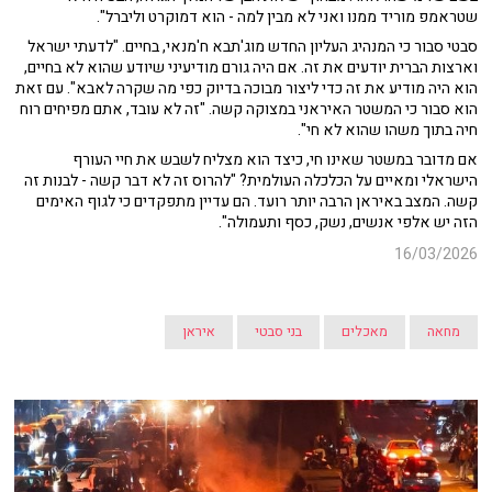
שטראמפ מוריד ממנו ואני לא מבין למה - הוא דמוקרט וליברל".
סבטי סבור כי המנהיג העליון החדש מוג'תבא ח'מנאי, בחיים. "לדעתי ישראל
וארצות הברית יודעים את זה. אם היה גורם מודיעיני שיודע שהוא לא בחיים,
הוא היה מודיע את זה כדי ליצור מבוכה בדיוק כפי מה שקרה לאבא". עם זאת
הוא סבור כי המשטר האיראני במצוקה קשה. "זה לא עובד, אתם מפיחים רוח
חיה בתוך משהו שהוא לא חי".
אם מדובר במשטר שאינו חי, כיצד הוא מצליח לשבש את חיי העורף
הישראלי ומאיים על הכלכלה העולמית? "להרוס זה לא דבר קשה - לבנות זה
קשה. המצב באיראן הרבה יותר רועד. הם עדיין מתפקדים כי לגוף האימים
הזה יש אלפי אנשים, נשק, כסף ותעמולה".
16/03/2026
מחאה
מאכלים
בני סבטי
איראן