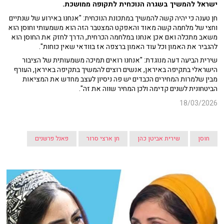
ישראל להמשיך בשגרה הנוכחית לתקופה ממושכת.
חן טענה כי יהיה קשה להמשיך במתכונת הנוכחית: "אנחנו באירוע של שנתיים
וחצי של מלחמה קשה מאוד והאפקט המצטבר הזה הוא משמעותי וחוסן הוא
משאב מתכלה ואם אכן אנחנו במלחמה הכרחית, הדרך לחזק את החוסן הוא
להגביר את האמון וכל עוד האמון ברצפה אז בוודאי שאין כוחות".
שירית הביעה דעה מנוגדת: "אנחנו רואים תמיכה משמעותית של הציבור
הישראלי בתקיפה באיראן, אנשים רוצים להמשיך בתקיפה באיראן, העורף
מבין שלמרות המחירים הכבדים יש פה ניסיון לעצב מחדש את המציאות
הביטחונית לשנים קדימה ולכן המחיר שווה את זה".
18/03/2026
חוסן
שירית אביטן כהן
חן ארצי סרור
פאנל פרשנים