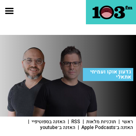
גדעון אוקו ועמיחי
אתאלי
ראשי
|
תוכניות מלאות
|
RSS
|
האזנה בספוטיפיי
|
האזנה ב־Apple Podcasts
|
האזנה ב־youtube