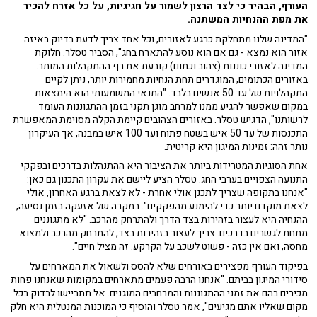
העורף, הבהיר כי לצד הרצון לשמור על חגיגיות, על כל אזרח להכיר
את מפת ההנחיות המשתנה.
"המדינה שלנו מתחלקת כרגע לאזורים, וכל אחד צריך לדעת בדיוק באיזה
אזור הוא נמצא - גם אם הוא נוסע להתארח בחג", הסביר טסלר. חלוקת
המדינה לאזורי כוננות (צהוב וכתום) קובעת את רף ההתקהלות המותר.
באזורים הכתומים, המוגדרים תחת הנחיות מחמירות יותר, ניתן לקיים
התקהלויות של עד 50 אנשים בלבד. "התנאי המשמעותי הוא הימצאות
במקום שאפשר להגיע ממנו למרחב מוגן תקני בזמן ההתגוננות העומד
לרשותנו", הדגיש טסלר. באזורים הצהובים קיימת הקלה מסוימת המאפשרת
התכנסות של עד 50 איש בשטח פתוח ועד 100 איש במבנה, אך העיקרון
נותר זהה: זמינות המיגון היא קריטית.
אחת הסוגיות המטרידות ביותר את הציבור היא ההתנהלות בדרכים ובפקקי
התנועה הצפויים בערבי החג. טסלר הציע ליישם את עקרון התכנון גם כאן:
"אנחנו בתקופה שצריך לתכנן אולי אחרת - לא לצאת ברגע האחרון, אולי
לצאת מוקדם יותר כדי להימנע מהפקקים". במקרה של אזעקה בזמן נסיעה,
ההנחיה היא לעצור בזהירות בצד הדרך ולהתרחק מהרכב. "לא מתגוננים
מתחת לגשרים בדרכים. צריך לעצור בזהירות בצד, להתרחק מהרכב ולמצוא
מחסה, ואם אין כזה - פשוט לשכב על הקרקע. זה מציל חיים".
בפיקוד העורף מפצירים באורחים שלא להסס ולשאול את המארחים על
סידורי המיגון בביתם. "אנחנו הרבה פעמים מתארחים במקומות שאנחנו פחות
מכירים בהם את זמני ההתגוננות והמרחבים המוגנים. אל תתביישו לבדוק בכל
מקום שאליו אתם מגיעים", אמר טסלר והוסיף כי המוכנות המנטלית היא חלק