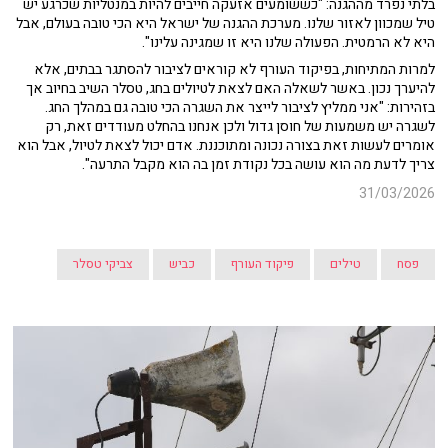
בלתי נפרד מההגנה: "כששומעים אזעקה חייבים להיות במנטליות שכרגע יש
טיל שמכוון לאזור שלנו. מערכת ההגנה של ישראל היא הכי טובה בעולם, אבל
היא לא הרמטית. הפעולה שלנו היא זו שמגינה עלינו".
למרות המתיחות, בפיקוד העורף לא קוראים לציבור להסתגר בבתים, אלא
להיערך נכון. באשר לשאלה האם לצאת לטיולים בחג, טסלר השיב בחיוב אך
בזהירות: "אני ממליץ לציבור לייצר את השגרה הכי טובה גם במהלך החג.
לשגרה יש משמעות של חוסן גדול ולכן אנחנו בהחלט מעודדים זאת, רק
אומרים לעשות זאת בצורה נכונה ומתוכננת. אדם יכול לצאת לטיול, אבל הוא
צריך לדעת מה הוא עושה בכל נקודת זמן בה הוא מקבל התרעה".
31/03/2026
פסח
טילים
פיקוד העורף
כביש
צביקי טסלר