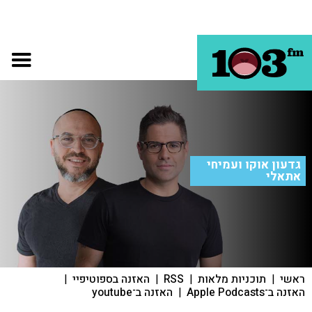
גדעון אוקו ועמיחי
אתאלי
ראשי
|
תוכניות מלאות
|
RSS
|
האזנה בספוטיפיי
|
האזנה ב־Apple Podcasts
|
האזנה ב־youtube