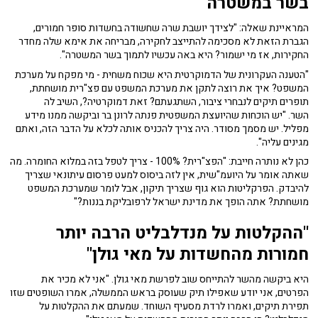
בשר במשטרה"
המראיינת שאלה: "לצידך יושבת שרה שחשודה בחשדות סופר חמורים,
הגברת הזאת לא מסכימה להתייצב לחקירה, מבריחה את אימא שלה מחדר
החקירות, אז מי ישמור? היא באה עכשיו לתמוך בשר המשטרה".
"הטענה העקרונית של הדמוקרטית היא שכוח משחית - מי מפקח על מערכת
המשפט? איך את רוצה לתקן את מערכת המשפט עם פצ"רית מושחתת,
תופרים תיקים לנבחרי ציבור, השתגעתם? זאת דמוקרטיה?, השיב לה
השר. "יש הוכחות שהיועצת המשפטית פנתה לרונן בר וביקשה ממנו מידע
מפליל. יש מסמך מסודר. היה צריך להכניס אותה לכלא על הדבר הזה, ואתם
מגינים עליה".
כהן לא נותרה חייבת: "הפצ"רית? 100% - צריך לטפל בזה במלוא החומרה. מה
שאתה אומר על היועמ"שית, אין לזה ביסוס למעט פרסום עיתונאי שצריך
להיבדק. הפרקליטות הוא גוף שצריך תיקון, אבל לומר שמערכת המשפט
מושחתת? אתה הופך את מדינת ישראל לרפובליקת בננות?"
"ההקלטות על מנדלבליט הרבה יותר
חמורות מהחשדות על מאי גולן"
היא ביקשה מהשר להתייחס שוב לפרשת מאי גולן. "אני לא מכיר את
הפרטים, אני יודע שאפילו תיק שעוסק בראש הממשלה, אמרו השופטים שזו
תפירת תיקים, ואמרו לרדת מסעיף השוחד. שמעתם את ההקלטות על