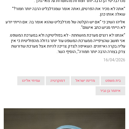
מנדלבליט? הן הרבה יותר חמורות מהחשדות על מאי גולן".
"אתה לא מכיר את הפרטים, ואתה אומר שמנדלבליט הרבה יותר חמור?"
שאלה אותו כהן.
אליהו השיב כי "אם יש הקלטה של מנדלבליט שהוא אומר בה: אם הייתי יודע
לא הייתי מגיש כתב אישום".
"אנחנו לא רוצים מערכת מושחתת - לא בפוליטיקה ולא במערכת המשפט.
אני חושב שהציפייה ממערכת המשפט עוד יותר גדולה מהפוליטית כי אין
עליה בקרה ואיזונים. השאיפה לצדק צריכה להיות אצל מערכת שדורשת
צדק בצורה הרבה יותר חמורה", הוסיף השר.
16/04/2026
בית משפט
מדינת ישראל
דמוקרטיה
עמיחי אליהו
איתמר בן גביר