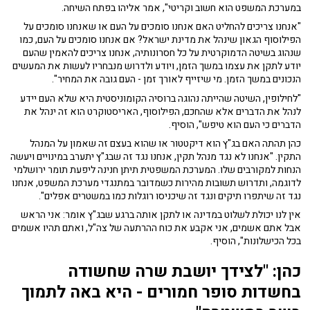
במערכת המשפט הוא חשוב וקריטי", אמר אליהו בפתח השיחה.
"אנחנו צריכים להחליט האם אנחנו סומכים על העם או שאנחנו סומכים על
הפילוסוף הגאון שינהל את מדינת ישראל? אם אנחנו סומכים על העם, כמו
שנהוג בשיטה הדמוקרטית על כל חסרונותיה, אנחנו צריכים להאמין שהעם
יודע לתקן את עצמו במשך הזמן, ויודע ולדרוש מנבחריו לעשות את המעשים
הנכונים במשך הזמן. מי שיזייף לאורך זמן - העם גובה את המחיר".
"לחילופין, השיטה שהייתה נהוגה ברוסיה הקומוניסטית היא שלא העם יידע
לנהל את הדברים אלא שהחכם, הפילוסוף, האריסטוקרט הוא זה ינהל את
הדברים כי העם הוא טיפש", הוסיף.
כהן תהתה האם בג"ץ הוא דיקטטור או שהוא בעצם זה שאמון על המנהל
התקין. "אנחנו לא נגד מנהל תקין, אנחנו נגד זה שבג"ץ יתערב במינויים ויעשה
הנחות למקורבים שלו. המערכת המשפטית תיתן חנינה ליפעת תומר ירושלמי
לדוגמה, ותדרוש תשובות מהירות כשמדובר במתנגדי מערכת המשפט, אנחנו
נגד זה שיתפרו תיקים ונגד זה שיכניסו רוגלות כמו במשטרים אפלים".
אין לנו יכולת לשלוט במדינה או לתקן אותה ברגע שבג"ץ אומר: אני הראש
אבל אתם אשמים, אני אקבע את כוח ההרתעה של צה"ל, ואתם תהיו אשמים
בכל הכישלונות", הוסיף.
כהן:
"לצידך יושבת שרה שחשודה
בחשדות סופר חמורים - היא באה לתמוך