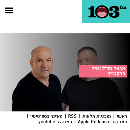
אראל סג"ל ואיל
ברקוביץ'
ראשי
|
תוכניות מלאות
|
RSS
|
האזנה בספוטיפיי
|
האזנה ב־Apple Podcasts
|
האזנה ב־youtube