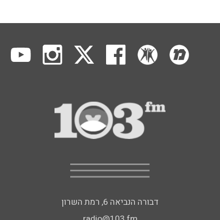
דבורה הנביאה 6, רמת השרון
radio@103.fm