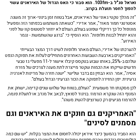
ואראל סג"ל ב-103fm. הוא סבור כי האס הגדול של האיראנים עשוי
להפוך לחסר תועלת בקרוב.
"זה מהלך טקטי גאוני של האיראנים, אבל בטווח זמן בינוני-ארוך זה משגה
אסטרטגי חמור מאוד", אמר אדירי. "כשאתה משתמש בכפתור הזה ומפעיל
מונופול כל כך רדיקלי שפוגע בעולם, העולם לא יחזור לסטטוס קוו של לפני
והוא יתחיל לבנות חלופות". הוא הוסיף כי: "ברגע שהשתמשת - נגמר
האירוע".
להערכתו של אדירי, העולם מאתר חלופות לשיט דרך המצר הבעייתי
"האמריקנים בארבעת השבועות האחרונים מתחילים לעלות את תפוקת הנפט
שלהם ב-25%, באותו שבוע בטקסס קיבלו אישור ל-11 מפעלי גז טבעי
חדשים שייקחו את הכמות שקטר מייצרת לתת מענה לצרכים של מזרח
אסיה", אמר. הוא הבחין גם בדבר שלישי: "ישנה חזרה של מדינות לאנרגיה
גרעינית. יפן החזירה לתפוקה את הכור הגרעיני הגדול בעולם".
לכן מסקנתו חד משמעית: "העולם, בטווח של שלוש שנים קדימה, ישחק את
המנוף הזה שנקרא הורמוז. בניגוד לסואץ, לבאב אל מנדב או לתעלת פנמה,
להורמוז מגיעים רק כשרוצים להשיג משהו".
"האמריקנים גם חונקים את האיראנים וגם
מסמנים לסינים"
הוא הסביר בהמשך כיצד איראן יכולה לחסום את המצר בקלות. "יש שם כמה
קילומטרים בודדים שבהם ספינות עמוקות יכולות לשוט כי החופים רדודים,