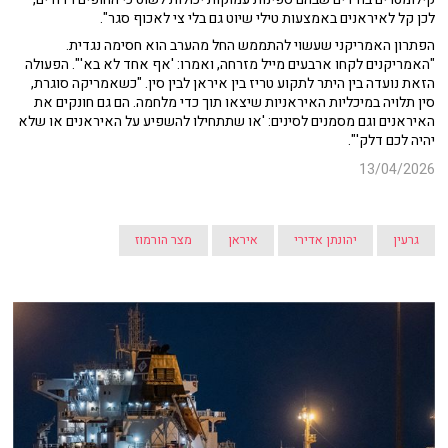
לכן קל לאיראנים באמצעות טילי שיוט גם בלי צי לאכוף סגר".
הפתרון האמריקני שעשוי להתממש החל מהערב הוא חסימה נגדית.
"האמריקנים לקחו ארבעים מייל מזרחה, ואמרו: 'אף אחד לא בא'". הפעולה
הזאת נועדה בין היתר לתקוע טריז בין איראן לבין סין. "כשאמריקה סוגרת,
סין תלויה במיכליות האיראניות שיצאו תוך כדי מלחמה. הם גם חונקים את
האיראנים וגם מסמנים לסינים: 'או שתתחילו להשפיע על האיראנים או שלא
יהיה לכם דלק'".
13/04/2026
גרעין
יהונתן אדירי
איראן
מצר הורמוז