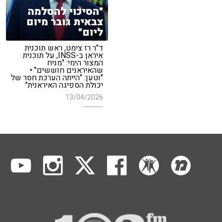
"הסיכוי להסלמה
צבאית גובר מיום
ליום"
ד"ר רז צימט, ראש תוכנית
איראן ב-INSS, על תוכנית
המצור הימי: "מניח
שהאיראנים חוששים" •
"וטען: "הייתה הערכת חסר של
יכולת הספיגה האיראנית"
13/04/2026