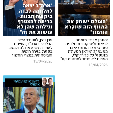
"ארה''ב יצאה
למלחמה לבדה,
ביקשה מבנות
"העולם ישחק את
בריתה להצטרף
המנוף הזה שנקרא
וגילתה שהן לא
הורמוז"
עושות את זה"
יהונתן אדירי, מומחה
ערן ניצן, לשעבר הציר
לגיאופוליטיקה וטכנולוגיה,
הכלכלי בארה"ב, התייחס
טען כי מצר הורמוז יאבד
לאמירת נשיא ארה"ב ולמצב
ממעמדו: "איראן הפעילה
בפועל בזירה הימית
מונופול כל כך רדיקלי,
והביטחונית במצרי הורמוז
העולם לא יחזור לסטטוס קוו"
15/04/2026
13/04/2026
גדעון אוקו ועמיחי
אתאלי