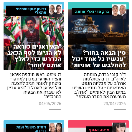
גדעון אוקו ועמיחי
ברק סרי ואלי אוחנה
אתאלי
"האיראנים כנראה
סין הבאה בתור?
לא הגיעו לסף הכאב
"עכשיו כל אחד יכול
הנדרש כדי לאלץ
להתלבש על אוניות"
אותם לוותר"
ד"ר קובי ברדה, מומחה
רז צימט, ראש תוכנית איראן
לארה"ב, דן בהשתלטות
והציר השיעי במכון למחקרי
ארה"ב על מכליות הנפט
ביטחון לאומי, הגיב להצעה
האיראניות • על חופש השייט
של איראן לארה"ב: "היא עדיין
במים הבין-לאומיים: "ארה"ב
לא שברה את הבעיה
מערערת את הסדר העולמי"
המרכזית"
04/05/2026
23/04/2026
ניסים משעל וענת
איפה הכסף
דוידוב