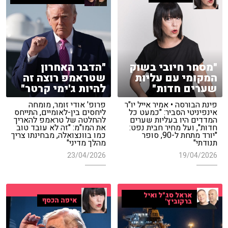
"מסחר חיובי בשוק
"הדבר האחרון
המקומי עם עליות
שטראמפ רוצה זה
שערים חדות"
להיות ג'ימי קרטר"
פינת הבורסה • אמיר אייל יו"ר
פרופ' אודי זומר, מומחה
אינפיניטי הסביר: "כמעט כל
ליחסים בין-לאומיים, התייחס
המדדים היו בעליות שערים
להחלטה של טראמפ להאריך
חדות", ועל מחיר חבית נפט:
את המו"מ: "זה לא עובד טוב
"יורד מתחת ל-90, סופר
כמו בוונצואלה, מבחינתו צריך
תנודתי"
מהלך מדיני"
23/04/2026
19/04/2026
אראל סג"ל ואיל
איפה הכסף
ברקוביץ'