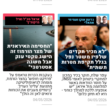
אראל סג"ל ואיל
גדעון אוקו ועמיחי
ברקוביץ'
אתאלי
"החסימה האיראנית
של מצר הורמוז זה
"לא מכיר תקדים
הישג טקטי ענק
שלפיו משטר נפל
אבל משגה
בגלל תקיפת מטרות
אסטרטגי"
תשתית"
בעקבות הכרזת טראמפ על
עפר שלח, חוקר בכיר במכון
'פרויקט חופש' במצר הורמוז,
למחקרי ביטחון לאומי INSS,
מומחה לגיאופוליטיקה
על חוסר הוודאות באשר
מתנועת 'עלינו' העריך:
למלחמה מול איראן: "יש
"בינתיים מעבים את הכוחות
אופציה ללכת למהלך כוחני -
ורואים לאן זה הולך"
היא לא תיתן כלום"
04/05/2026
04/05/2026