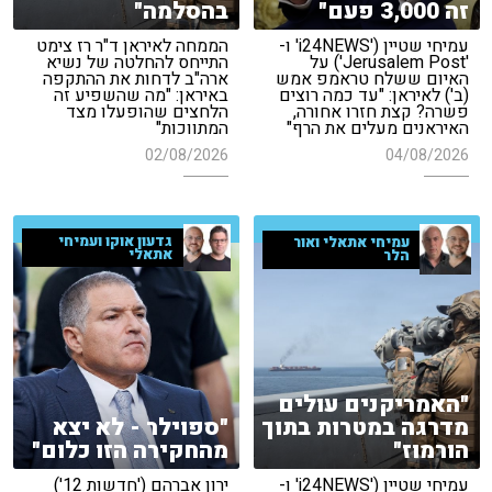
זה 3,000 פעם"
בהסלמה"
עמיחי שטיין ('i24NEWS' ו-
הממחה לאיראן ד"ר רז צימט
'Jerusalem Post') על
התייחס להחלטה של נשיא
האיום ששלח טראמפ אמש
ארה"ב לדחות את ההתקפה
(ב') לאיראן: "עד כמה רוצים
באיראן: "מה שהשפיע זה
פשרה? קצת חזרו אחורה,
הלחצים שהופעלו מצד
האיראנים מעלים את הרף"
המתווכות"
02/08/2026
04/08/2026
גדעון אוקו ועמיחי
עמיחי אתאלי ואור
אתאלי
הלר
"האמריקנים עולים
"ספוילר - לא יצא
מדרגה במטרות בתוך
מהחקירה הזו כלום"
הורמוז"
ירון אברהם ('חדשות 12')
עמיחי שטיין ('i24NEWS' ו-