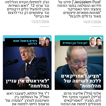
הגיב לפתיחת חקירת ההדלפה
'Jerusalem Post') פירט על
נגד ערוץ 12: "ראש השירות
חידוש ההסלמה במצר הורמוז
מוכן להפעיל כלים דרקוניים
והמצור הימי האמריקני:
נגד עיתונאים רק כדי לרצות
"תמונות מתארות פיצוצים
את הבייס"
מאוד גדולים ולהבות"
13/07/2026
14/07/2026
ניסים משעל וענת
ינון מגל ובן כספית
דוידוב
"מציע לאמריקאים
ללכת לשיטה של
"לאיראנים אין עניין
מהלומות"
במלחמה"
אלוף (מיל') אליעזר מרום
ד"ר איל חולתא, לשעבר ראש
(צ'ייני), לשעבר מפקד חיל
המל"ל, על ההסלמה בין
הים, הסביר: "האמריקאים
וושינגטון לטהרן: "המטרה של
מסוגלים לפתוח את הורמוז
טראמפ הייתה לפתוח את