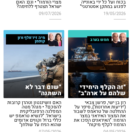
בכוח ועל כל ירי באונייה
מצרי הורמוז" • וגם: האם
לפגוע במתקן אסטרטגי"
ישראל תצטרף ללחימה?
09/07/2026
19/05/2026
מיה זיו־וולף ורון
חמש בערב
קופמן
"זה הקלף היחידי
"שום דבר לא
שלהם על ארה"ב"
השתנה"
רון בן ישי, פרשן צבאי
האם וושינגטון וטהרן קרובות
('ידיעות אחרונות'), סיפר על
להסכם? • מנהל מטה
ההחלטה של טראמפ לשבור
המפלגה הרפובליקנית
את המצור האיראני במצר
בישראל: "לנשיא טראמפ יש
הורמוז: "האיראנים הפכו את
כללי ברזל וקווים אדומים
הורמוז לקלף מיקוח"
שהוא הניח על שולחן"
07/05/2026
04/05/2026