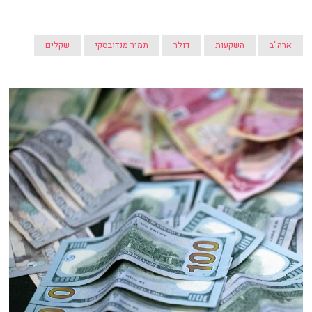
ארה"ב
השקעות
דולר
תמיר מנדובסקי
שקלים