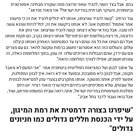
בהם. אבל בצד השני, להגיד שאני מרוצה ממה שקורה מבחינה אסטרטגית
וביטחונית, והעיקר חברתית במדינת ישראל? אני מאוד מודאג".
עוד הרחיב: "קשה להגיד שניצחנו, אנחנו לא יכולים להגיד את זה כי מישהו
אמר אתמול 'הפסקת אש', לא אנחנו ביקשנו את זה, יכול להיות שהוא עשה
לנו טובה. אבל בוודאי שלא ניצחנו. קשה להגיד שניצחנו. אני נותן את
הדוגמה, מי ניצח במלחמת יום הכיפורים? אנחנו ניצחנו בקרב, הם תקפו אותנו.
אבל הם השיגו את כל מה שהם רצו עד הסנטימטר האחרון ואנחנו קיבלנו
שלום. והשלום הזה הוא אסטרטגי וחשוב ברמות שקשה לתאר. גם עם מצרים
וגם עם ירדן, שהם הגבולות הארוכים שלנו. זה עוגן, בתוך המלחמות האלה, זה
עוגנים חשובים, אפילו לצורך המלחמה הזאת".
על אתגר לבנון ועל המציאות הפוליטית-ביטחונית אמר: "אני הפעם לא מאבד
תקווה, אבל לבנון היא מסובכת, ובפועל אני לא רואה איך לבנון המפולגת,
אפשר לפרק אותה מנשקה. אנחנו מתקרבים בצעדי ענק למציאות לבנונית
של שבטים, שלא מסכימים ויש ביניהם ויכוח ערכי מאוד רציני. יש היום
מפלגות פשיסטיות במדינת ישראל, אתה רואה שבית המשפט מורתע, ועוד,
אבל בואו נעבור לדבר בתל אביב".
"שיפרנו בצורה דרמטית את רמת המיגון,
על ידי הכנסת חללים גדולים כמו חניונים
גדולים"