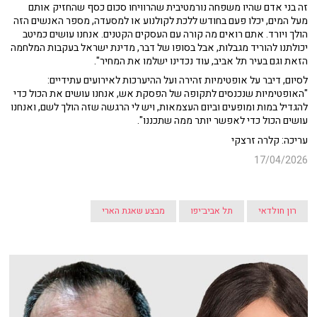
זה בני אדם שהיו משפחה נורמטיבית שהרוויחו סכום כסף שהחזיק אותם
מעל המים, יכלו פעם בחודש ללכת לקולנוע או למסעדה, מספר האנשים הזה
הולך ויורד. אתם רואים מה קורה עם העסקים הקטנים. אנחנו עושים כמיטב
יכולתנו להוריד מגבלות, אבל בסופו של דבר, מדינת ישראל בעקבות המלחמה
הזאת וגם בעיר תל אביב, עוד נכדינו ישלמו את המחיר".
לסיום, דיבר על אופטימיות זהירה ועל ההיערכות לאירועים עתידיים:
"האופטימיות שנכנסים לתקופה של הפסקת אש, אנחנו עושים את הכול כדי
להגדיל במות ומופעים וביום העצמאות, ויש לי הרגשה שזה הולך לשם, ואנחנו
עושים הכול כדי לאפשר יותר ממה שתכננו".
עריכה: קלרה זרצקי
17/04/2026
רון חולדאי
תל אביב־יפו
מבצע שאגת הארי