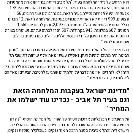
הוא הרחיב על נזקי המלחמה בעיר: "תל אביב הייתה בפירוש אחת מהמטרות
הראשיות, והיא ספגה גם הרבה מאוד. כי לאורך המערכה הנוכחית היו 178
אזעקות והיו 99 זירות נפילה בעיר הזאת, גם נהרגו לנו שני הרוגים, 56
פצועים. 999 דירות לא ראויות למגורים בעקבות המלחמה הזאת. 12 מבנים
בכלל אסורים לשימוש. סה''כ מפונים היו 2,097, ונכון להיום יש 1,550
מפונים, 607 במלונות, 943 בקהילות, 507 חזרו לבתים שלהם. ושיפרנו בצורה
דרמטית את רמת המיגון על ידי הכנסת חללים גדולים כמו חניונים גדולים
שהותאמו למצב".
חולדאי דיבר על ניהול העיר בזמן חירום ועל הפגיעה במערכת החינוך: "חניון
הבימה היה מתוכנן להיות חניון, ואפילו עשינו מאה אלף שיחות לתושבי תל
אביב לשאול לשלומם. אבל ברוב המקרים הייתי אומר שהתשובה הייתה גם
שהם מעריכים את מה שעושים עבורם. יש תלמידים שמאז שנכנסו ללמוד, כל
הזמן לא לומדים. אין מה לדבר על תלמידים שהגיעו לחטיבת הביניים ומאז הם
לא לומדים, וזה רע מאוד".
"מדינת ישראל בעקבות המלחמה הזאת
וגם בעיר תל אביב - נכדינו עוד ישלמו את
המחיר"
על ההשלכות הכלכליות ארוכות הטווח על העיר ועל המדינה הוסיף: "זה רע
מבחינה ערכית והידע והאפשרות להתקדם בחיים, והדבר השני גם הכלכלה
הישראלית והתל אביבית ספגה הרבה מאוד נזקים. כשכלכלה סופגת נזקים,