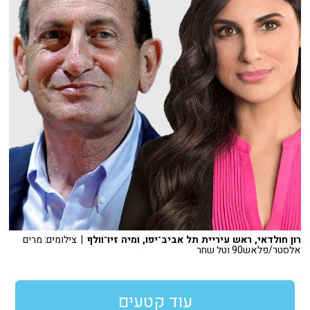
רון חולדאי, ראש עיריית תל אביב־יפו, ומיה זיו־וולף
| צילומים: מרים
אלסטר/פלאש90 וטל שחר
עוד קטעים