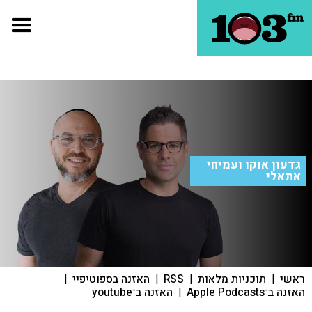
גדעון אוקו ועמיחי
אתאלי
ראשי
|
תוכניות מלאות
|
RSS
|
האזנה בספוטיפיי
|
האזנה ב־Apple Podcasts
|
האזנה ב־youtube