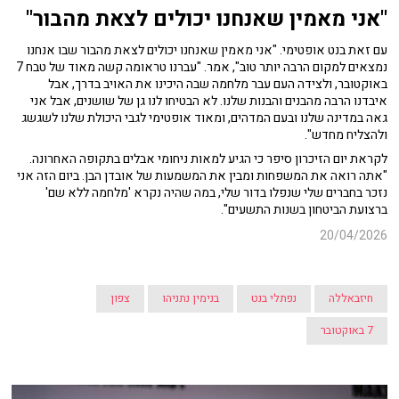
"אני מאמין שאנחנו יכולים לצאת מהבור"
עם זאת בנט אופטימי. "אני מאמין שאנחנו יכולים לצאת מהבור שבו אנחנו
נמצאים למקום הרבה יותר טוב", אמר. "עברנו טראומה קשה מאוד של טבח 7
באוקטובר, ולצידה העם עבר מלחמה שבה היכינו את האויב בדרך, אבל
איבדנו הרבה מהבנים והבנות שלנו. לא הבטיחו לנו גן של שושנים, אבל אני
גאה במדינה שלנו ובעם המדהים, ומאוד אופטימי לגבי היכולת שלנו לשגשג
ולהצליח מחדש".
לקראת יום הזיכרון סיפר כי הגיע למאות ניחומי אבלים בתקופה האחרונה.
"אתה רואה את המשפחות ומבין את המשמעות של אובדן הבן. ביום הזה אני
נזכר בחברים שלי שנפלו בדור שלי, במה שהיה נקרא 'מלחמה ללא שם'
ברצועת הביטחון בשנות התשעים".
20/04/2026
חיזבאללה
נפתלי בנט
בנימין נתניהו
צפון
7 באוקטובר