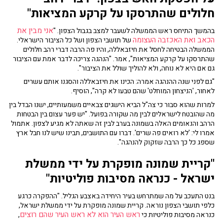
חלולים שהתרסקו על קרקע המציאות"
אני מבין את
בהמשך התיחס ראש הממשלה לשעבר למצב בגבול הצפון. "
הכאב ואת האכזבה העצומה
של תושבי הצפון ושל כל הציבור הישראלי.
הממשלה הבטיחה לחסל את חיזבאללה, והיו פה הרבה דברי רהב חלולים
שהתרסקו על קרקע המציאות", אמר. "הנהגה צריכה לדבר אמת עם הציבור
גם אם היא לא נוחה, ולא להוליך שולל את הציבור".
"גם לפני שנה ההנהגה אמרה: הכינו את חיזבאללה והסגנו אותם עשרים
לאחור, 'הניצחון המוחלט' שהם טבעו לא קרה", הוסיף.
למרות שהוא סבור כי צה"ל הביא הישגים צבאיים משמעותיים, ישנו הבדל בין
מה שהובטח לישראלים לבין מה שקורה בפועל. "יש פער עצום בין הבטחות
הרהב והנאומים האלה בשמונה בערב לבין זה שאתה לא מגיע לצפון. אתמול
אמרו לי: 'לא רואים פה שרים'. דברו עם התושבים, תבינו שיש לנו חבל ארץ
שספג כל כך הרבה שזקוק להנהגה".
"קריית שמונה מופקרת על ידי ממשלת
ישראל - כנראה מסיבות פוליטיות"
בנט התעכב על מה שמתרחש בעיר היחידה באצבע הגליל. "ההפקרה כרגע
כלפי תושבי הצפון נוראה. קריית שמונה מופקרת על ידי ממשלת ישראל,
ראש העיר הוא לא ראש העיר שהם רוצים
כנראה מסיבות פוליטיות כי
,