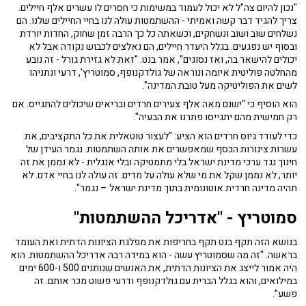
"נכון להיום צה"ל לא יכול לעמוד במשימות כי חסרים לו עשרים אלף חיילים.
צריך להגיד דבר קשה ואמיתי - ההשתמטות עולה לנו בחיי החיילים שלנו. הם
נשלחים שוב ושוב ונשחקים, וכשאתה כל כך הרבה זמן שחוק, החדות יורדת
ובסוף יש נפגעים. בגלל היעדר חיילים, הם נאלצים לכבוש נקודה אבל לא
יכולים להישאר בה, ואז נסוגים", אמר בנט. "זאת לא גזירת גורל - זה נובע
מהחלטה פוליטית איומה ונוראה של גולדקנופף, סמוטריץ', דרעי ונתניהו
לשים את הפוליטיקה מעל טובת המדינה".
הוא הוסיף כי "ישנם מאה אלף צעירים חרדים ובריאים שיכולים להתגייס. אם
רק חמישית מהם יתגייסו פתרנו את הבעיה".
כדי לעודד גיוס חרדים הוא הציע: "לעצור טוטאלית את כל התקציבים, את
עשרות צינורות הכסף שמאפשרים את אותה השתמטות. נגמר העידן של
חינוך נגד ערכי מדינת ישראל בלי מתמטיקה ובלי אנגלית - לא נממן את זה
יותר, לא נממן שקל את מי שלא עולה על מדים. זה עולה לנו בחיי אדם. לא
תהיה מדינה חרדית אוטונומית בתוך מדינת ישראל – נגמר".
סמוטריץ - "אדריכל ההשתמטות"
בנושא הזה תקף בנט תקף בחריפות את מפלגת הציונות הדתית ואת העומד
בראשה. "זה מה שסמוטריץ עשה - הוא במידה רבה אדריכל ההשתמטות. הוא
היה אמור לייצג את הציונות הדתית, את האנשים שנותנים 500 ו-600 ימים
במילואים, והוא בגלל הברית עם גולדקנופף ודרעי פשוט מכר אותם. זה
פשע".