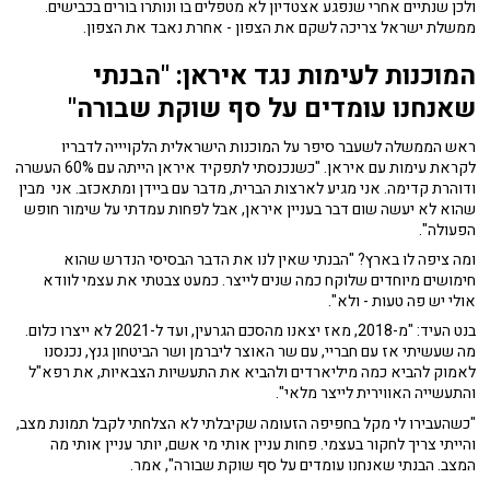
ולכן שנתיים אחרי שנפגע אצטדיון לא מטפלים בו ונותרו בורים בכבישים.
ממשלת ישראל צריכה לשקם את הצפון - אחרת נאבד את הצפון.
המוכנות לעימות נגד איראן: "הבנתי
שאנחנו עומדים על סף שוקת שבורה"
ראש הממשלה לשעבר סיפר על המוכנות הישראלית הלקויייה לדבריו
לקראת עימות עם איראן. "כשנכנסתי לתפקיד איראן הייתה עם 60% העשרה
ודוהרת קדימה. אני מגיע לארצות הברית, מדבר עם ביידן ומתאכזב. אני מבין
שהוא לא יעשה שום דבר בעניין איראן, אבל לפחות עמדתי על שימור חופש
הפעולה".
ומה ציפה לו בארץ? "הבנתי שאין לנו את הדבר הבסיסי הנדרש שהוא
חימושים מיוחדים שלוקח כמה שנים לייצר. כמעט צבטתי את עצמי לוודא
אולי יש פה טעות - ולא".
בנט העיד: "מ-2018, מאז יצאנו מהסכם הגרעין, ועד ל-2021 לא ייצרו כלום.
מה שעשיתי אז עם חבריי, עם שר האוצר ליברמן ושר הביטחון גנץ, נכנסנו
לאמוק להביא כמה מיליארדים ולהביא את התעשיות הצבאיות, את רפא"ל
והתעשייה האווירית לייצר מלאי".
"כשהעבירו לי מקל בחפיפה הזעומה שקיבלתי לא הצלחתי לקבל תמונת מצב,
והייתי צריך לחקור בעצמי. פחות עניין אותי מי אשם, יותר עניין אותי מה
המצב. הבנתי שאנחנו עומדים על סף שוקת שבורה", אמר.