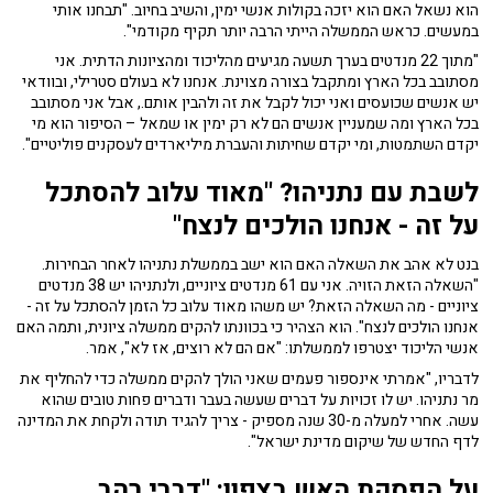
הוא נשאל האם הוא יזכה בקולות אנשי ימין, והשיב בחיוב. "תבחנו אותי
במעשים. כראש הממשלה הייתי הרבה יותר תקיף מקודמי".
"מתוך 22 מנדטים בערך תשעה מגיעים מהליכוד ומהציונות הדתית. אני
מסתובב בכל הארץ ומתקבל בצורה מצוינת. אנחנו לא בעולם סטרילי, ובוודאי
יש אנשים שכועסים ואני יכול לקבל את זה ולהבין אותם., אבל אני מסתובב
בכל הארץ ומה שמעניין אנשים הם לא רק ימין או שמאל – הסיפור הוא מי
יקדם השתמטות, ומי יקדם שחיתות והעברת מיליארדים לעסקנים פוליטיים".
לשבת עם נתניהו? "מאוד עלוב להסתכל
על זה - אנחנו הולכים לנצח"
בנט לא אהב את השאלה האם הוא ישב בממשלת נתניהו לאחר הבחירות.
"השאלה הזאת הזויה. אני עם 61 מנדטים ציוניים, ולנתניהו יש 38 מנדטים
ציוניים - מה השאלה הזאת? יש משהו מאוד עלוב כל הזמן להסתכל על זה -
אנחנו הולכים לנצח". הוא הצהיר כי בכוונתו להקים ממשלה ציונית, ותמה האם
אנשי הליכוד יצטרפו לממשלתו: "אם הם לא רוצים, אז לא", אמר.
לדבריו, "אמרתי אינספור פעמים שאני הולך להקים ממשלה כדי להחליף את
מר נתניהו. יש לו זכויות על דברים שעשה בעבר ודברים פחות טובים שהוא
עשה. אחרי למעלה מ-30 שנה מספיק - צריך להגיד תודה ולקחת את המדינה
לדף החדש של שיקום מדינת ישראל".
על הפסקת האש בצפון: "דברי רהב