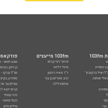
103
103fm מייעצים
פודקאסט
ע
פרופ' רפי קרסו
שבע תשע - 
ובן כספית
מיכל דליות
בן וינון, בקיצו
ל ואיל ברקוביץ'
ד"ר מאיה רוזמן
סג"ל וברקו -
ואלי אוחנה
הרב אפרים בן צבי
ספורט, בקיצו
שיחות לילה
שניים עד ארב
ספורט
קרסו יוצא לא
ל
ככה קמתי
סף
הכול פתוח - א
 צבי
מילים ולחן