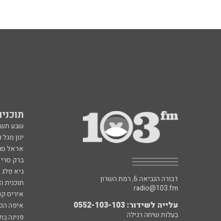
תוכניות fm
שבע תש
ינון מגל 
אראל סג"
ברק סרי 
גיא פלג
דבורה הנביאה 6, רמת השרון
תוכנית ה
radio@103.fm
איריס קו
עלייה לשידור: 0552-103-103
איפה הכ
בעלות שיחה רגילה
פנינה בת