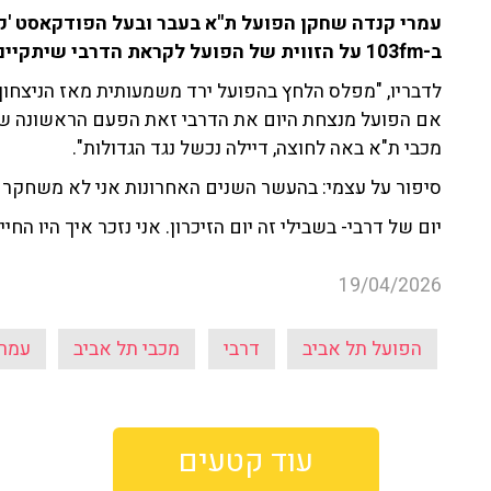
עמרי קנדה שחקן הפועל ת"א בעבר ובעל הפודקאסט 'קנ
ב-103fm על הזווית של הפועל לקראת הדרבי שיתקיים הערב (א') בבלומפילד.
לדבריו, "מפלס הלחץ בהפועל ירד משמעותית מאז הניצחון 
אם הפועל מנצחת היום את הדרבי זאת הפעם הראשונה שא
מכבי ת"א באה לחוצה, דיילה נכשל נגד הגדולות".
סיפור על עצמי: בהעשר השנים האחרונות אני לא משחקר 
יום של דרבי- בשבילי זה יום הזיכרון. אני נזכר איך היו הח
19/04/2026
הפועל תל אביב
דרבי
מכבי תל אביב
עמרי
עוד קטעים