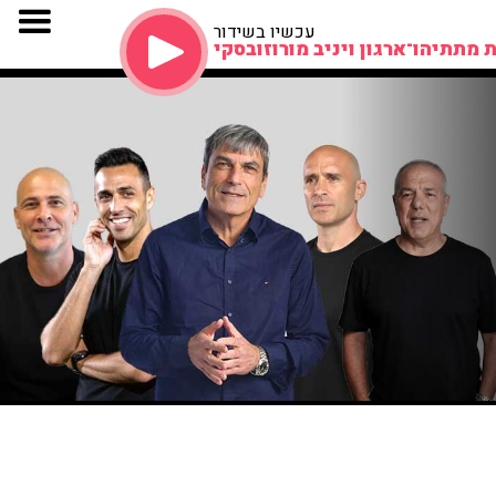
עכשיו בשידור
 מתתיהו־ארגון ויניב מורוזובסקי