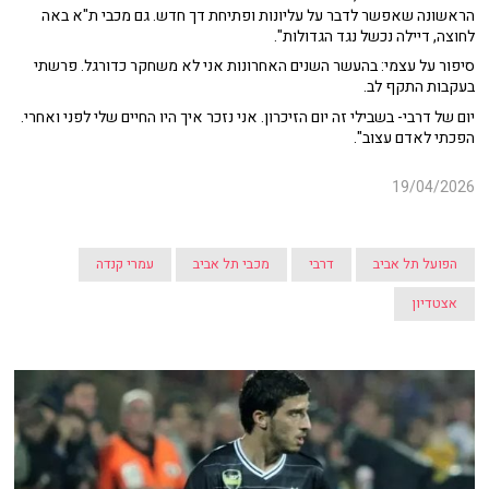
הראשונה שאפשר לדבר על עליונות ופתיחת דך חדש. גם מכבי ת"א באה
לחוצה, דיילה נכשל נגד הגדולות".
סיפור על עצמי: בהעשר השנים האחרונות אני לא משחקר כדורגל. פרשתי
בעקבות התקף לב.
יום של דרבי- בשבילי זה יום הזיכרון. אני נזכר איך היו החיים שלי לפני ואחרי.
הפכתי לאדם עצוב".
19/04/2026
הפועל תל אביב
דרבי
מכבי תל אביב
עמרי קנדה
אצטדיון