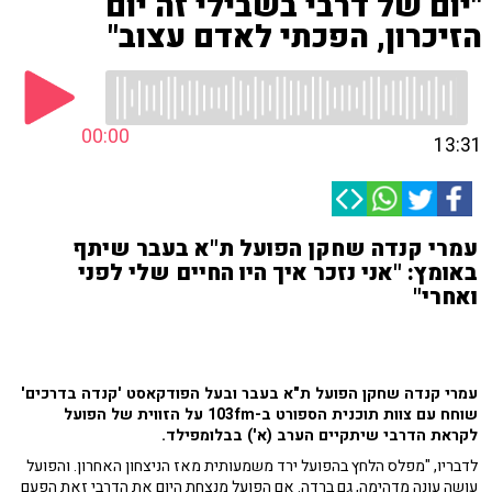
"יום של דרבי בשבילי זה יום
הזיכרון, הפכתי לאדם עצוב"
00:00
13:31
עמרי קנדה שחקן הפועל ת"א בעבר שיתף
באומץ: "אני נזכר איך היו החיים שלי לפני
ואחרי"
עמרי קנדה שחקן הפועל ת"א בעבר ובעל הפודקאסט 'קנדה בדרכים'
שוחח עם צוות תוכנית הספורט ב-103fm על הזווית של הפועל
לקראת הדרבי שיתקיים הערב (א') בבלומפילד.
לדבריו, "מפלס הלחץ בהפועל ירד משמעותית מאז הניצחון האחרון. והפועל
עושה עונה מדהימה, גם ברדה. אם הפועל מנצחת היום את הדרבי זאת הפעם