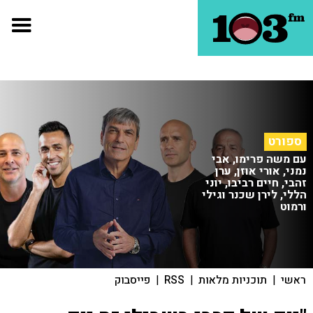
ספורט
עם משה פרימו, אבי
נמני, אורי אוזן, ערן
זהבי, חיים רביבו, יוני
הללי, לירן שכנר וגילי
ורמוט
ראשי
|
תוכניות מלאות
|
RSS
|
פייסבוק