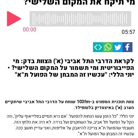
מי תיקח את המקום השלישי?
00:00
05:57
לקראת הדרבי התל אביבי (א') הצוות בדק: מי
הפייבוריטית ומי תשמור על המקום השלישי? •
יוני הללי: "עכשיו זה המבחן של הפועל ת"א"
צוות תוכנית הספורט ב-103fm שוחח על הדרבי התל אביבי שיתקיים
הערב (א') באיצטדיון בלומפילד.
יוני הללי: "כל הזמן עשו הנחות להפועל: 'אם היא תסיים בפלייאוף עליון', וזה
הקל על הפועל תל אביב, על השחקנים ועל ברדה. לא היה את הלחץ הזה.
חשבתי שהפועל ת"א צריכה להיאבק על אליפות, ואני עדיין חושב ככה.
עכשיו זה המבחן של הפועל ת"א".