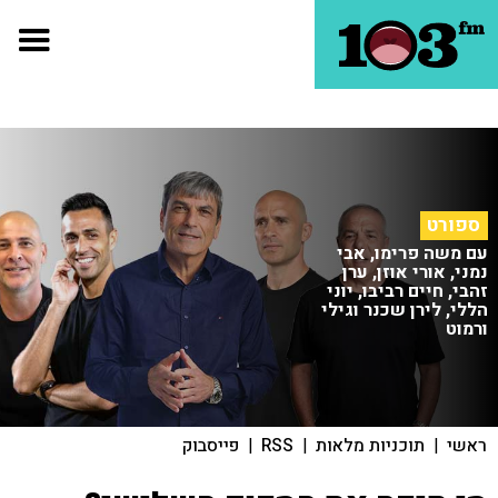
ספורט
עם משה פרימו, אבי
נמני, אורי אוזן, ערן
זהבי, חיים רביבו, יוני
הללי, לירן שכנר וגילי
ורמוט
ראשי
|
תוכניות מלאות
|
RSS
|
פייסבוק