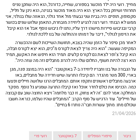
מחייך. רועי היה ילד מוכשר בספורט, שחייה, כדורגל, הוא היה שחקן טניס
תחרותי ושיחק בכל הארץ. הוא היה מאוד מוכשר בנגינה, הוא ניגן על חליל,
סקסופון, תופים. היה בבית שני גבעתי מול אחד גולני, הגאווה שלו בגולני, אני
ממש לא הבנתי. רועי רצה להגיע ליחידה מובחרת, התאמן שלוש שנים בכושר
קרבי ובגיבוש סיירות מישהו דרך עליו, נתנו לו גיבוש נוסף אבל אז הוא קיבל
את הזימון לגולני", דיבר על דמותו וההחלטה של בנו ללכת לגולני.
לאחר מכן סיפר על הזמן שהיה בצבא, תחושת השייכות לשם וההכשרה
המקיפה שעשה: "הוא היה צריך לצאת לקורס מ"כים, הוא יצא לקורס חבלה,
הוא קיבל צ'ופר לצאת גם לקורס קלעים. תמיד הוא חיפש את האקשן, תמיד
הוא רצה להיות חשוף, החלום שלו היה להרוג מחבלים וזה מה שזה היה".
על הגבורה של בנו וחבריו ליחידה ב-7 באוקטובר: "הוא היה במוצג פגה, מגן
בארי, 300 מטר מהגדר. הם קיבלו התרעה שיש חדירה של מחבלים, באו
ארבעה מחבלים ראשונים ותקפו אותם. המחבלים הרגו שלושה חיילים ופצעו
כמה. הכניסו את כולם לחדר אוכל ואז קיבלו התרעה שמגיע גל נוסף. מפקד
המחלקה אמר להם: 'זה לא צחוק, זו כבר מלחמה' ויצא החוצה שוב עם קבוצה
של חיילים". עוד הדגיש על סוף הקרב: "המחבלים שהיו נעלמו, כנראה חשבו
שכולם מתו. מתוך עשרות חבר'ה נותרו 6 בחיים".
21/04/2026
גיבור
סיפורי הנופלים
7 באוקטובר
רועי פרי