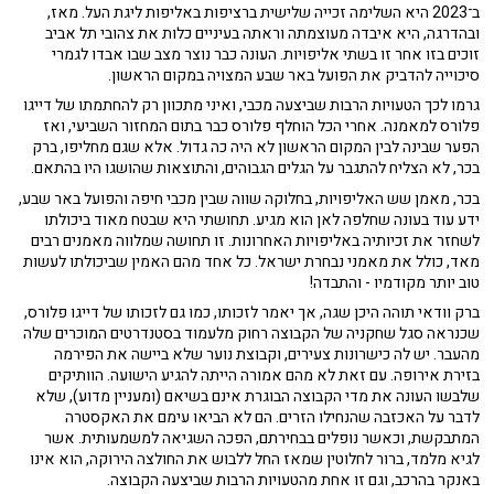
ב־2023 היא השלימה זכייה שלישית ברציפות באליפות ליגת העל. מאז,
ובהדרגה, היא איבדה מעוצמתה וראתה בעיניים כלות את צהובי תל אביב
זוכים בזו אחר זו בשתי אליפויות. העונה כבר נוצר מצב שבו אבדו לגמרי
סיכוייה להדביק את הפועל באר שבע המצויה במקום הראשון.
גרמו לכך הטעויות הרבות שביצעה מכבי, ואיני מתכוון רק להחתמתו של דייגו
פלורס למאמנה. אחרי הכל הוחלף פלורס כבר בתום המחזור השביעי, ואז
הפער שבינה לבין המקום הראשון לא היה כה גדול. אלא שגם מחליפו, ברק
בכר, לא הצליח להתגבר על הגלים הגבוהים, והתוצאות שהושגו היו בהתאם.
בכר, מאמן שש האליפויות, בחלוקה שווה שבין מכבי חיפה והפועל באר שבע,
ידע עוד בעונה שחלפה לאן הוא מגיע. תחושתי היא שבטח מאוד ביכולתו
לשחזר את זכיותיה באליפויות האחרונות. זו תחושה שמלווה מאמנים רבים
מאד, כולל את מאמני נבחרת ישראל. כל אחד מהם האמין שביכולתו לעשות
טוב יותר מקודמיו - והתבדה!
ברק וודאי תוהה היכן שגה, אך יאמר לזכותו, כמו גם לזכותו של דייגו פלורס,
שכנראה סגל שחקניה של הקבוצה רחוק מלעמוד בסטנדרטים המוכרים שלה
מהעבר. יש לה כישרונות צעירים, וקבוצת נוער שלא ביישה את הפירמה
בזירת אירופה. עם זאת לא מהם אמורה הייתה להגיע הישועה. הוותיקים
שלבשו העונה את מדי הקבוצה הבוגרת אינם בשיאם (ומעניין מדוע), שלא
לדבר על האכזבה שהנחילו הזרים. הם לא הביאו עימם את האקסטרה
המתבקשת, וכאשר נופלים בבחירתם, הפכה השגיאה למשמעותית. אשר
לגיא מלמד, ברור לחלוטין שמאז החל ללבוש את החולצה הירוקה, הוא אינו
באנקר בהרכב, וגם זו אחת מהטעויות הרבות שביצעה הקבוצה.