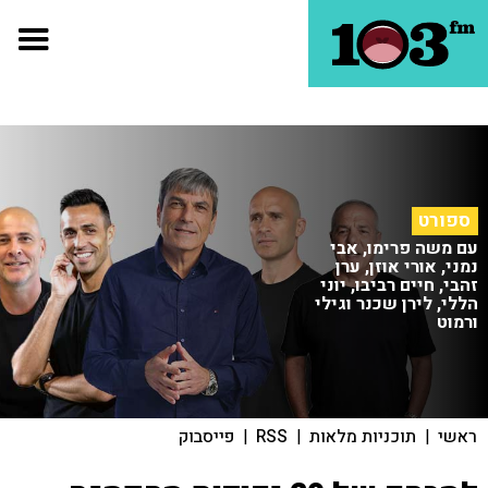
ספורט
עם משה פרימו, אבי
נמני, אורי אוזן, ערן
זהבי, חיים רביבו, יוני
הללי, לירן שכנר וגילי
ורמוט
ראשי
|
תוכניות מלאות
|
RSS
|
פייסבוק