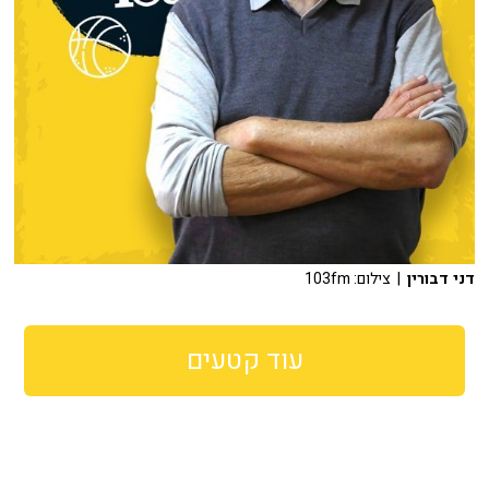
דני דבורין
| צילום: 103fm
עוד קטעים