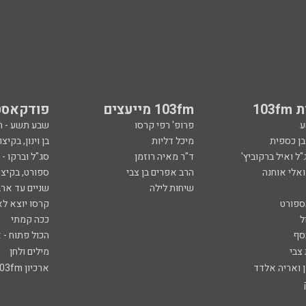
103
103fm מייעצים
פודקאסט
ע
פרופ' רפי קרסו
שבע תשע - 
ובן כספית
מיכל דליות
בן וינון, בקיצו
ל ואיל ברקוביץ'
ד"ר מאיה רוזמן
סג"ל וברקו -
ואלי אוחנה
הרב אפרים בן צבי
ספורט, בקיצו
שיחות לילה
שניים עד ארב
ספורט
קרסו יוצא לא
ל
ככה קמתי
סף
הכול פתוח - א
 צבי
מילים ולחן
ן ואריה אלדד
ארכיון 103fm