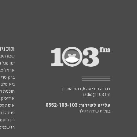
תוכניות fm
שבע תש
ינון מגל 
אראל סג"
ברק סרי 
גיא פלג
דבורה הנביאה 6, רמת השרון
תוכנית ה
radio@103.fm
איריס קו
עלייה לשידור: 0552-103-103
איפה הכ
בעלות שיחה רגילה
פנינה בת
רון קופמ
רז שכניק