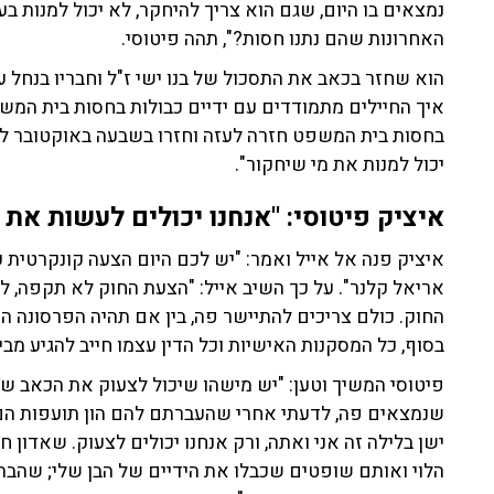
נמצאים בו היום, שגם הוא צריך להיחקר, לא יכול למנות 
האחרונות שהם נתנו חסות?", תהה פיטוסי.
הוא שחזר בכאב את התסכול של בנו ישי ז"ל וחבריו בנחל ע
איך החיילים מתמודדים עם ידיים כבולות בחסות בית המ
בחסות בית המשפט חזרה לעזה וחזרו בשבעה באוקטובר לר
יכול למנות את מי שיחקור".
איציק פיטוסי: "אנחנו יכולים לעשות את
איציק פנה אל אייל ואמר: "יש לכם היום הצעה קונקרטית
אריאל קלנר". על כך השיב אייל: "הצעת החוק לא תקפה, ל
החוק. כולם צריכים להתיישר פה, בין אם תהיה הפרסונה ה
בסוף, כל המסקנות האישיות וכל הדין עצמו חייב להגיע מב
פיטוסי המשיך וטען: "יש מישהו שיכול לצעוק את הכאב של
שנמצאים פה, לדעתי אחרי שהעברתם להם הון תועפות הם 
ישן בלילה זה אני ואתה, ורק אנחנו יכולים לצעוק. שאדון 
הלוי ואותם שופטים שכבלו את הידיים של הבן שלי; שהב