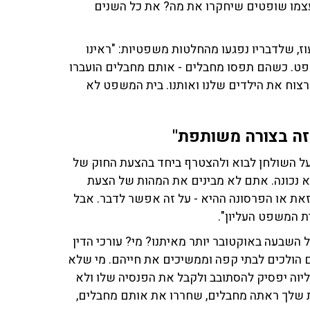
בעצמו שופטים שיחקרו את מה? את כל השנים
וז, שלדבריו נפגעו מהחלטות משפטיות: "ראינו
שפט. כשהם תפסו מחבלים - אותם מחבלים הועברו
צוח את הילדים שלנו ואותנו. בית המשפט לא
 זה בצורה משותפת"
 על השולחן לבוא ולהצטרף ביחד בהצעת החוק של
א נכונה. אתם לא מבינים את המהות של הצעת
זאת או הפרסונה ההיא - על זה אפשר לדבר. אבל
ית המשפט העליון".
 השבעה באוקטובר יותר מאיתנו? מי? עורכי הדין
הולכים לבתי קפה וממשיכים את חייהם. מי שלא
חליוה יפסיק להסתובב ולקבל את הפנסיה שלו ולא
ת שלך ראתה מחבלים, שחררו את אותם מחבלים,