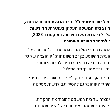
 של ישי פיטוסי ז"ל וחבר הנהלת פורום הגבורה,
ון שהתקיים היום (ה') בבית המשפט העליון בעתירות הדורשות
להקים ועדת חקירה ממלכתית. למרות הכאב המשותף על ילדיהם שנפלו בשבעה באוקטובר 2023,
כה להיחקר השבת השחורה.
א צו מוסרי מול מה שהוא מגדיר כ"מריחת זמן"
תועלת מהשסע בקרב המשפחות: "זו תוצאה של כל
חככת ידיה בהנאה צרופה. לראות אותנו -
- וכך ממשיך פה הפילוג".
נונים הקבועים בחוק: "אני כן חושב שיש שופטים
היחידה שתוכל גם להסיק וגם להשית מסקנות
ימציה של בית המשפט להוביל את החקירה.
היות זו שממנה את חוקריה. "הבית שאנחנו