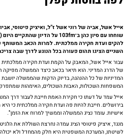
לפה בחסות קפלן"
אייל אשל, אביה של רוני אשל ז"ל, ואיציק פיטוסי, אביו
שוחחו עם סיון כהן ב־103fm על הדי
השניים הציגו תהום פעורה בכל הנוגע לדרך שבה צרי
עבור אייל אשל, המאבק על הקמת ועדת חקירה ממלכתית הו
של הדרג המדיני. הוא תיאר בכאב כיצד הממשלה מפיקה 
המדיניות של כל ההנהגה, בדיוק הדקות שהממשלה יושבת ומ
המשפחות השכולות, האבות השכולים, האימהות שמתפרקות 
אייל עמד על דעתו כי חקירת האמת חייבת לעבור דרך המנג
בירושלים. חייבת להיות פה ועדת חקירה ממלכתית כי היא 
אישיות. עומד נציג הממשלה וממשיך למרוח את הזמן".
מנגד, איציק פיטוסי הציג עמדה נחרצת השוללת את הלגיט
לשיטתו, המערכת המשפטית היא חלק מהמחדל ולא יכולה ל