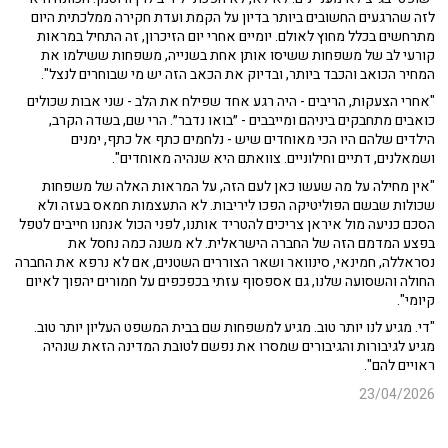
לזה שהרגעים החשובים ביותר בדיון על הקמת ועדת חקירה ממלכתית היום
מתרחשים בכלל מחוץ לאולם. יומיים אחרי יום הזיכרון, זה התחיל במראות
קורעי לב של משפחות ששיסו אותן אחת בשנייה, משפחות ששילמו את
המחיר הכואב והכבד ביותר, ובדיוק את הכאב הזה יש מי שבוחרים לנצל".
"אחרי הצעקות, הריבים - היה רגע אחד שפילח את הלב - שני אבות שכולים
כואבים מתחבקים ביניהם ומייבבים - ״בואו נדבר״. הרי שם, בשדה הקרב,
הילדים שלהם היו הכי מאוחדים שיש - נלחמים כתף אל כתף, ימנים
ושמאלנים, דתיים וחילוניים. צוואתם היא שנהיה מאוחדים".
"אין מחילה על מה שעשו כאן לעם הזה, על המראות האלה של משפחות
שכולות שבשם הפוליטיקה הפכו ליריבות. לא התעצמות חמאס בעזה ולא
הסכם כניעה מול איראן צריכים להטריד אותנו, לפני הכול אנחנו חייבים לטפל
בפצע המדמם הזה של החברה הישראלית. לא משנה כמה נחסל את
נסראללה, חמינאי, סינוואר ושאר הצוררים השטנים, אם לא נרפא את החברה
החולה והשסועה שלנו, גם אספסוף עזתי בכפכפים על חמורים יהפוך לאיום
קיומי".
"די. מגיע לנו יותר טוב. מגיע למשפחות שם בבית המשפט העליון יותר טוב.
מגיע לגיבורות והגיבורים שמסרו את נפשם לטובת המדינה הזאת שנהיה
ראויים להם".
23/04/2026