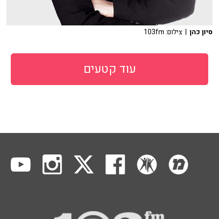
סיון כהן
| צילום: 103fm
עוד קטעים