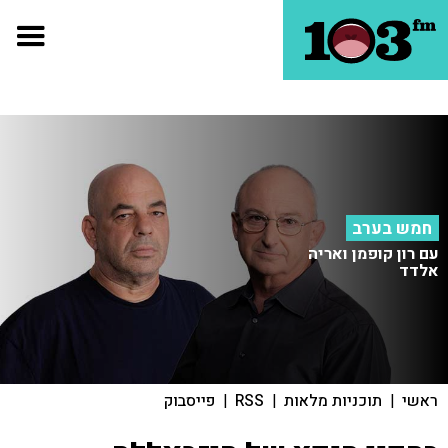
חמש בערב
עם רון קופמן ואריה
אלדד
ראשי
|
תוכניות מלאות
|
RSS
|
פייסבוק