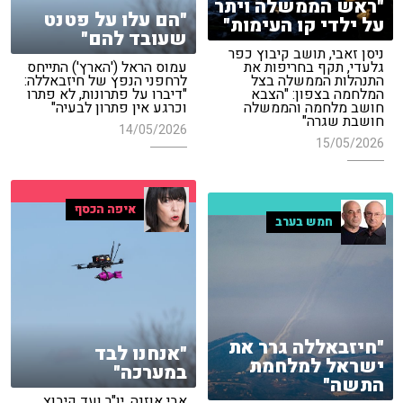
"ראש הממשלה ויתר
"הם עלו על פטנט
על ילדי קו העימות"
שעובד להם"
ניסן זאבי, תושב קיבוץ כפר
גלעדי, תקף בחריפות את
עמוס הראל ('הארץ') התייחס
התנהלות הממשלה בצל
לרחפני הנפץ של חיזבאללה:
המלחמה בצפון: "הצבא
"דיברו על פתרונות, לא פתרו
חושב מלחמה והממשלה
וכרגע אין פתרון לבעיה"
חושבת שגרה"
14/05/2026
15/05/2026
איפה הכסף
חמש בערב
"חיזבאללה גרר את
"אנחנו לבד
ישראל למלחמת
במערכה"
התשה"
אבי אוזנה, יו"ר ועד קיבוץ