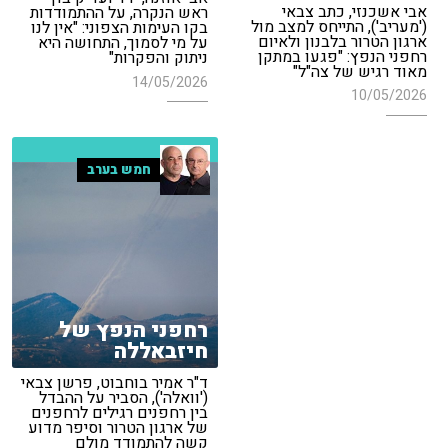
אבי אשכנזי, כתב צבאי
ראש הנקרה, על ההתמודדות
('מעריב'), התייחס למצב מול
בקו העימות הצפוני: "אין לנו
ארגון הטרור בלבנון ולאיום
על מי לסמוך, התחושה היא
רחפני הנפץ: "פגעו במתקן
ניתוק והפקרות"
מאוד רגיש של צה"ל"
14/05/2026
10/05/2026
חמש בערב
רחפני הנפץ של
חיזבאללה
ד"ר אמיר בוחבוט, פרשן צבאי
('וואלה'), הסביר על ההבדל
בין רחפנים רגילים לרחפנים
של ארגון הטרור וסיפר מדוע
קשה להתמודד מולם