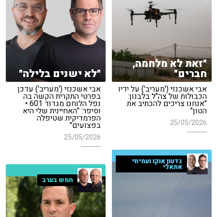
"זאת לא מלחמה,
חברים"
"לא ישנים בלילה"
אבי אשכנזי ('מעריב') על ידיו
אבי אשכנזי ('מעריב') עדכן
הכבולות של צה"ל בלבנון:
בפרטי התקרית הקשה בה
"אנחנו צריכים להכתיב את
נפל הלוחם מגדוד 601 •
הטון"
וסיפר: "האחיינית שלי היא
הפרמדיקית שטיפלה
25/05/2026
בפצועים"
25/05/2026
גדעון אוקו ועמיחי
אתאלי
חמש בערב