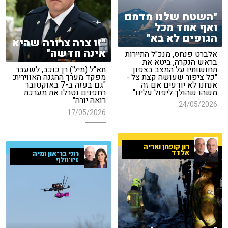
"השטח שלנו מדמם
ואף אחד מכל
הגופים לא בא"
"זו צרה צרורה שהיא
אינה חדשה"
אלברט פנחס, מנכ"ל התיירות
בראש הנקרה, ביטא את
תחושותיו על המצב בצפון:
תא"ל (מיל') רן כוכב, לשעבר
"כל ציפור שעושה קצת צל -
מפקד מערך ההגנה האווירית:
אנחנו לא יודעים אם זה
"גם בעזה ב-7 באוקטובר
משהו שהולך ליפול עלינו"
רחפנים נטרלו את מערכת
רואה יורה"
24/05/2026
17/05/2026
רון קופמן ואריה
אלדד
רוני בר־און ומיה
זיו־וולף