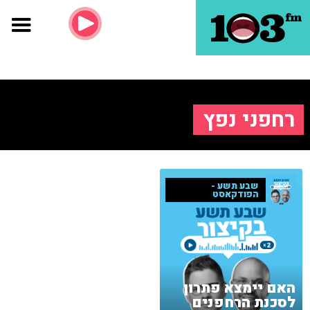
רחפני נפץ
שבע תשע -
הפודקאסט
האם יימצא פתרון
לסכנת הרחפנים