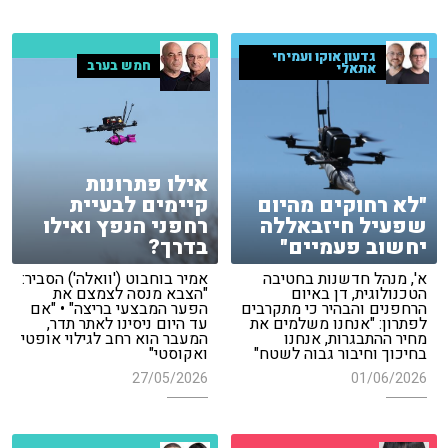
גדעון אוקו ועמיחי
חמש בערב
אתאלי
אילו פתרונות
"לא רחוקים מהיום
קיימים לבעיית
שפעיל חיזבאללה
רחפני הנפץ ואילו
יחשוב פעמיים"
בדרך?
א', מנהל חדשנות בחטיבה
אמיר בוחבוט ('וואלה') הסביר:
הטכנולוגית, דן באיום
"הצבא מנסה לצמצם את
הרחפנים והבהיר כי מתקרבים
הפער המבצעי בריצה" • "אם
לפתרון: "אנחנו משלמים את
עד היום ניסינו לאתר תדר,
מחיר ההתבגרות, אנחנו
המעבר הוא רחב לגילוי אופטי
בחיכוך וחיבור גבוה לשטח"
ואקוסטי"
27/05/2026
01/06/2026