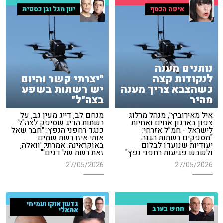
איפה הכסף
ינון מגל ובן כספית
נותנים מענה
לנקודות קצה
"יצרתי קשר והיום
כשהצבא צריך מענה
יש רשתות בשפע
מהיר
בצה"ל"
איל מאירוביץ', מנהל מרלוג
מנחם לב, דייג מעין גב, על
צפון בארגון אחים ואחיות
רשתות הדיג שסיפק לצה"ל
לישראל - חמ"ל אזרחי:
כנגד רחפני הנפץ: "חבר שאל
"מספקים רשתות הגנה
אותי איזו רשת שמים
יעודיות שנועדו לבלום
באוקראינה. אמרתי: 'וואלה,
ולשבש פגיעות רחפני נפץ"
זאת רשת של דגים'"
27/05/2026
27/05/2026
גדעון אוקו ועמיחי
חמש בערב
אתאלי