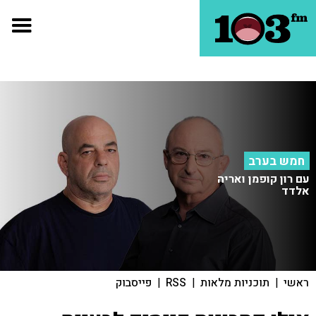
חמש בערב
עם רון קופמן ואריה
אלדד
ראשי
|
תוכניות מלאות
|
RSS
|
פייסבוק