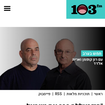
חמש בערב
עם רון קופמן ואריה
אלדד
ראשי
|
תוכניות מלאות
|
RSS
|
פייסבוק