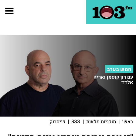
חמש בערב
עם רון קופמן ואריה
אלדד
ראשי
|
תוכניות מלאות
|
RSS
|
פייסבוק