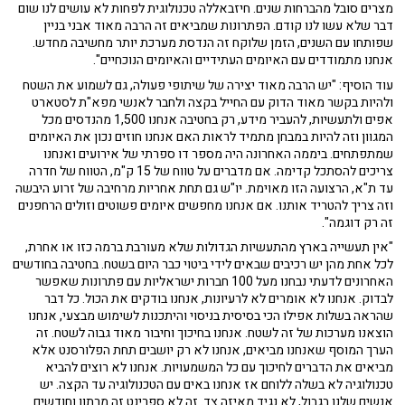
מצרים סובל מהברחות שנים. חיזבאללה טכנולוגית לפחות לא עושים לנו שום
דבר שלא עשו לנו קודם. הפתרונות שמביאים זה הרבה מאוד אבני בניין
שפותחו עם השנים, הזמן שלוקח זה הנדסת מערכת יותר מחשיבה מחדש.
אנחנו מתמודדים עם האיומים העתידיים והאיומים הנוכחיים".
עוד הוסיף: "יש הרבה מאוד יצירה של שיתופי פעולה, גם לשמוע את השטח
ולהיות בקשר מאוד הדוק עם החייל בקצה ולחבר לאנשי מפא"ת לסטארט
אפים ולתעשיות, להעביר מידע, רק בחטיבה אנחנו 1,500 מהנדסים מכל
המגוון וזה להיות במבחן מתמיד לראות האם אנחנו חוזים נכון את האיומים
שמתפתחים. ביממה האחרונה היה מספר דו ספרתי של אירועים ואנחנו
צריכים להסתכל קדימה. אם מדברים על טווח של 15 ק"מ, הטווח של חדרה
עד ת"א, הרצועה הזו מאוימת. יו"ש גם תחת אחריות מרחיבה של זרוע היבשה
וזה צריך להטריד אותנו. אם אנחנו מחפשים איומים פשוטים וזולים הרחפנים
זה רק דוגמה".
"אין תעשייה בארץ מהתעשיות הגדולות שלא מעורבת ברמה כזו או אחרת,
לכל אחת מהן יש רכיבים שבאים לידי ביטוי כבר היום בשטח. בחטיבה בחודשים
האחרונים לדעתי נבחנו מעל 100 חברות ישראליות עם פתרונות שאפשר
לבדוק. אנחנו לא אומרים לא לרעיונות, אנחנו בודקים את הכול. כל דבר
שהראה בשלות אפילו הכי בסיסית בניסוי והיתכנות לשימוש מבצעי, אנחנו
הוצאנו מערכות של זה לשטח. אנחנו בחיכוך וחיבור מאוד גבוה לשטח. זה
הערך המוסף שאנחנו מביאים, אנחנו לא רק יושבים תחת הפלורסנט אלא
מביאים את הדברים לחיכוך עם כל המשמעויות. אנחנו לא רוצים להביא
טכנולוגיה לא בשלה ללוחם אז אנחנו באים עם הטכנולוגיה עד הקצה. יש
אנשים שלנו בגבול, לא נגיד מאיזה צד. זה לא ספרינט זה מרתון וחודשים