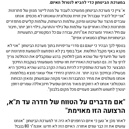
במערכת הביטחון כדי להביא לנטרול האיום.
א' ציין כי מערכת הביטחון ממשיכה לעבוד על מנת לייצר מגוון של פתרונות:
"אני יכול להגיד שבגדול אין זווית טכנולוגית שאנחנו לא מכסים. אנחנו
עובדים מהצד של שיבוש ומיגון, עולמות הרשתות, עולמות קליעים מתפזרים
ופתרונות כאלה ואחרים עד עולמות של גילוי והתרעה, גילוי רחב יותר, חיבור
עם חיל האוויר ומערכות אמ"ניות, עבודה עם כל הסקטורים, התעשיות
הביטחוניות ועולם הסטארט אפים".
בנוסף לכך הבהיר כי ישנם גם סדרי עדיפויות בתוך מערכת הביטחון: "אני לא
מקנא באף מקבל החלטות. אבל בסוף בין לא הופתענו להטמעת פתרונות יש
פער של תיעדוף של שהוא מובן לחלוטין. ברגע שמקבלים את ההחלטה צריך
לרוץ על זה. גם המערכות האוויריות חוו שיפור משמעותי בעקבות החיכוך
המבצעי. כל מערכת שתפקידה להיות בשדה הקרב ברגע שהיא בחיכוך היא
מבשילה ובחיכוך הרבה יותר. זה היתרון היחידי אולי שאני מוצא במלחמות.
אנחנו משלמים את מחיר ההתבגרות ואני מקווה שבמשחק ומאזן הכוחות
הטכנולוגי אנחנו לא רחוקים מאוד מהיום שפעיל חיזבאללה שמרים רחפן
יצטרך לחשוש ולחשוב פעמיים מכל מקום בלבנון".
"אם מדברים על הטווח של חדרה עד ת"א,
הרצועה הזו מאוימת"
לאחר מכן א' טען כי איום הרחפנים לא היה זר למערכת הביטחון: "אנחנו
עושים את זה כבר שנים אחורה. האיום הזה לא חדש. אוגמ"ר 80 בגבול