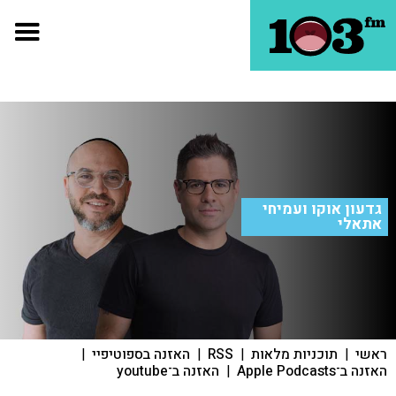
גדעון אוקו ועמיחי
אתאלי
ראשי
|
תוכניות מלאות
|
RSS
|
האזנה בספוטיפיי
|
האזנה ב־Apple Podcasts
|
האזנה ב־youtube