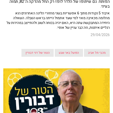
הפותח. גם שיתופו של הלדר לופז רק החל מהדקה ה־82, תמוה
בעיני.
איבוד 5 נקודות מתוך 6 אפשריות בשני מחזורי הליגה האחרונים הוא
מהלומה מכאיבה מאד למי שעד אתמול הייתה בראש הטבלה. השאלה
היחידה המתבקשת עתה היא, האם יהיה בכוחה לשוב ולהתייצב במהירות על
רגליים איתנות, וזה כבר עניין של אופי.
29/04/2026
מכבי תל אביב
הפועל באר שבע
הטור של דני דבורין