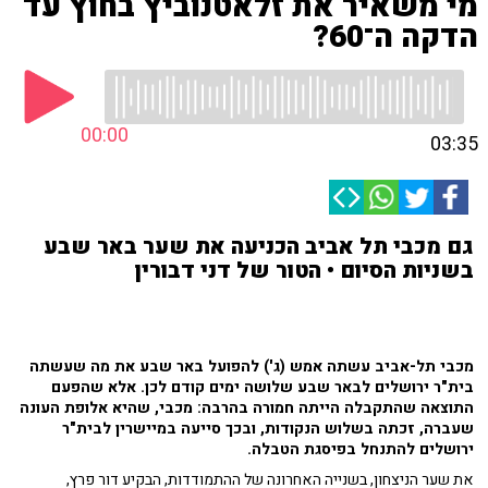
מי משאיר את זלאטנוביץ בחוץ עד
הדקה ה־60?
00:00
03:35
גם מכבי תל אביב הכניעה את שער באר שבע
בשניות הסיום • הטור של דני דבורין
מכבי תל-אביב עשתה אמש (ג') להפועל באר שבע את מה שעשתה
בית"ר ירושלים לבאר שבע שלושה ימים קודם לכן. אלא שהפעם
התוצאה שהתקבלה הייתה חמורה בהרבה: מכבי, שהיא אלופת העונה
שעברה, זכתה בשלוש הנקודות, ובכך סייעה במיישרין לבית"ר
ירושלים להתנחל בפיסגת הטבלה.
את שער הניצחון, בשנייה האחרונה של ההתמודדות, הבקיע דור פרץ,