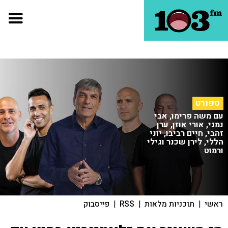
ספורט
עם משה פרימו, אבי
נמני, אורי אוזן, ערן
זהבי, חיים רביבו, יוני
הללי, לירן שכנר וגילי
ורמוט
ראשי
|
תוכניות מלאות
|
RSS
|
פייסבוק