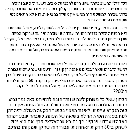
הכדורגלן החשוב ביותר שיש היום למכבי תל-אביב. השער הזה שב והוכיח,
פעם שנייה ברציפות, עד כמה טעה רן קוז'וך כשהגדיר את באר-שבע כקבוצה
בלתי שבירה. למשפט הזה ממש אין אחיזה במציאות. הוא לא מתאים למי
שקורסת בעיתוי כה גרוע.
מכבי חגגה ובצדק, מפני שעדיין יש לה על מה לשחק בליגה, אפילו שהפעם
היא הפגינה יכולת כללית בינונית. עובדה זו נשכחה מיד עם שריקת הסיום,
שכן הניצחון נותר בבלומפילד. חשיבותו גדולה מאד, גם בצד המוראלי, שקיבל
דחיפת עידוד לקראת שלביה האחרונים של העונה. כידוע, אין ניצחון מתוק
יותר מניצחון שהושג כאשר שריקת הסיום הייתה מרחק של עשירית שנייה
מהשמעתה באיצטדיון.
ואם מכבי חגגה בהתלהבות, הרי להפועל באר שבע נותרו רק התירוצים. כמו
למשל הדברים שאמר בסיום מאמנה רן קוז'וך: "ידענו שישנה עייפות גבוהה
אצל איגור זלאטנוביץ ואליאל פרץ ורצינו להשתמש בהם בדקות הסיום". בכך
ניסה רן להסביר מדוע נכנסו השניים כמחליפים רק בדקה ה־60 במקום להיות
מי משאיר את זלאטנוביץ על הספסל עד לדקה
בהרכב שפתח.
ה־60??
מכיוון שאל כל משחק ליגה שנותר חובה להתייחס כאל גמר גביע,
מדובר בהחלטה גרועה עד טיפשית. בשלב זה של העונה אין דבר
כזה הנקרא עייפות! לאיגור המצוי בכושר הבקעה מעולה, יהיה זמן
לנוח בפגרת הקיץ, אך לא בשיאה של העונה, כשבאר-שבע זקוקה
מאד לשערים שיבקיע. כך גם באשר לאליאל פרץ. אם הוא יכול
לשחק ב־30 הדקות האחרונות, עבורי הוא שחקן שמקומו בהרכב