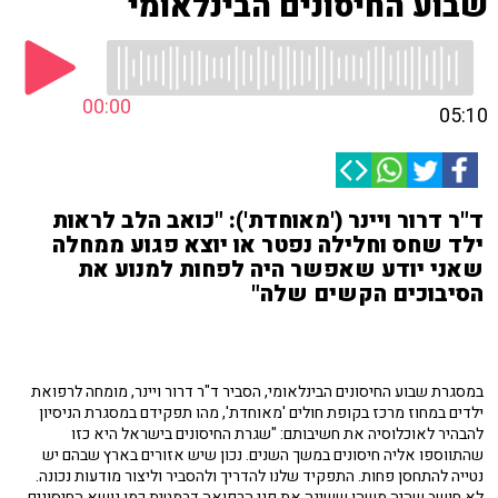
שבוע החיסונים הבינלאומי
00:00
05:10
ד"ר דרור ויינר ('מאוחדת'): "כואב הלב לראות
ילד שחס וחלילה נפטר או יוצא פגוע ממחלה
שאני יודע שאפשר היה לפחות למנוע את
הסיבוכים הקשים שלה"
במסגרת שבוע החיסונים הבינלאומי, הסביר ד"ר דרור ויינר, מומחה לרפואת
ילדים במחוז מרכז בקופת חולים 'מאוחדת', מהו תפקידם במסגרת הניסיון
להבהיר לאוכלוסיה את חשיבותם: "שגרת החיסונים בישראל היא כזו
שהתווספו אליה חיסונים במשך השנים. נכון שיש אזורים בארץ שבהם יש
נטייה להתחסן פחות. התפקיד שלנו להדריך ולהסביר וליצור מודעות נכונה.
לא חושב שהיה משהו ששינה את פני הרפואה דרמטית כמו נושא החיסונים