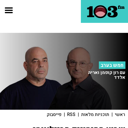
חמש בערב
עם רון קופמן ואריה
אלדד
ראשי
|
תוכניות מלאות
|
RSS
|
פייסבוק