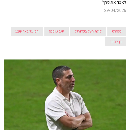
לאבד את פרץ".
29/04/2026
ספורט
ליגת העל בכדורגל
יניב טוכמן
הפועל באר שבע
רן קוז'וך