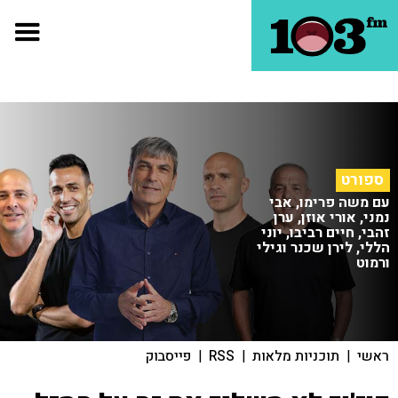
ספורט
עם משה פרימו, אבי
נמני, אורי אוזן, ערן
זהבי, חיים רביבו, יוני
הללי, לירן שכנר וגילי
ורמוט
ראשי
|
תוכניות מלאות
|
RSS
|
פייסבוק