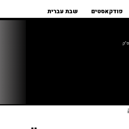
פודקאסטים
שבת עברית
פ"ק