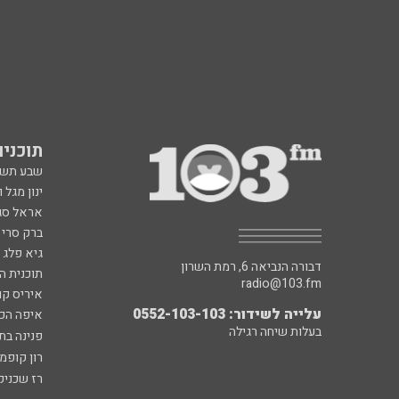
תוכניות fm
שבע תש
ינון מגל 
אראל סג"
ברק סרי 
גיא פלג
דבורה הנביאה 6, רמת השרון
תוכנית ה
radio@103.fm
איריס קו
עלייה לשידור: 0552-103-103
איפה הכ
בעלות שיחה רגילה
פנינה בת
רון קופמ
רז שכניק