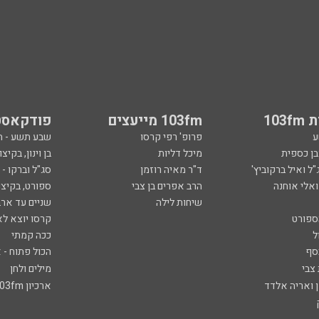
103
103fm מייעצים
פודקאסט
ע
פרופ' רפי קרסו
שבע תשע - 
ובן כספית
מיכל דליות
בן וינון, בקיצו
ל ואיל ברקוביץ'
ד"ר מאיה רוזמן
סג"ל וברקו -
ואלי אוחנה
הרב אפרים בן צבי
ספורט, בקיצו
שיחות לילה
שניים עד ארב
ספורט
קרסו יוצא לא
ל
ככה קמתי
סף
הכול פתוח - א
 צבי
מילים ולחן
ן ואריה אלדד
ארכיון 103fm