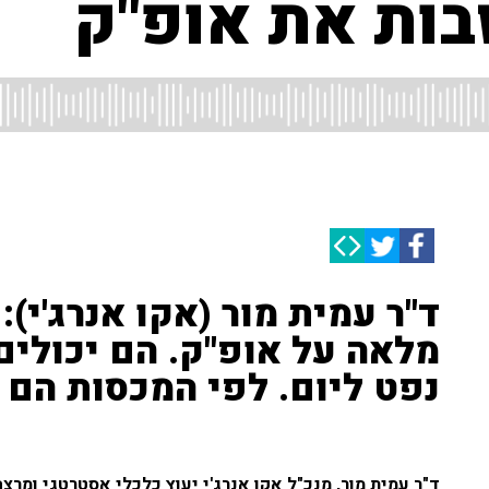
בות את אופ"ק
ד"ר עמית מור (אקו אנרג'י):
נפט ליום. לפי המכסות הם מייצרים 
ד"ר עמית מור, מנכ"ל אקו אנרג'י יעוץ כלכלי אסטרטגי ומר