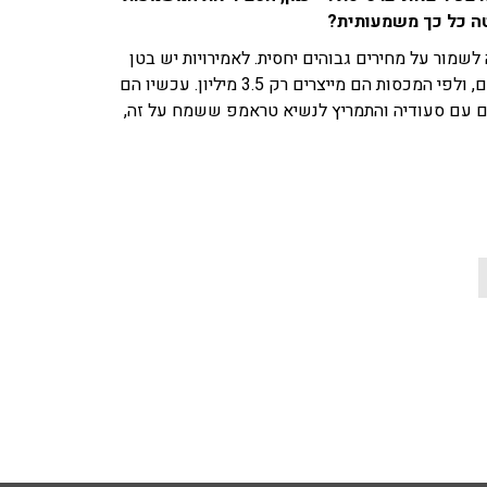
טה כל כך משמעותית?
 לשמור על מחירים גבוהים יחסית. לאמירויות יש בטן
מלאה על אופ"ק היות והם יכולים להפיק 5 מיליון חביות נפט ליום, ולפי המכסות הם מייצרים רק 3.5 מיליון. עכשיו הם
ם עם סעודיה והתמריץ לנשיא טראמפ ששמח על זה,