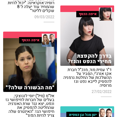
רוסיה־אוקראינה: "יכול להיות
שהמחיר עוד יעלה ל־8
שקלים לליטר"
איפה הכסף
09/03/2022
איפה הכסף
בדרך להקפצת
מחירי הנפט והגז?
ד"ר עמית מור, מנכ"ל חברת
אקו אנרג'י, הסביר על
ההשלכות של החלטת גרמניה
להפסיק לייבא נפט וגז
מרוסיה
"מה הבשורה שלה?"
27/02/2022
אל"מ (מיל') יוסי לנגוצקי,
בעלים של חברות לחיפושי גז
ונפט, יצא נגד שרת האנרגיה
שהחליטה להפסיק את
חיפושי הגז: "האינטרס שלה
ינון מגל ובן כספית
צריך להיות הפוך"