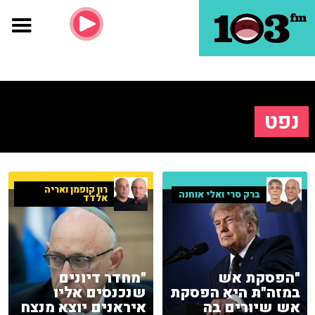
נפט
רון קופמן ואריה
ברק סרי ואלי אוחנה
אלדד
"הפסקת אש
"מחדר דיונים
במזה"ת היא הפסקת
שנכנסים אליו
אש שיורים בה
איראנים יוצא מנצח