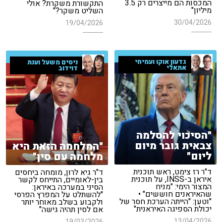
המכסות הם מייצרים רק 3.5
התקשורת משקרת? אולי
מיליון"
השליט משקר?"
30/04/2026
19/04/2026
גדעון אוקו ועמיחי
ניסים משעל וענת
אתאלי
דוידוב
"הסיכוי להסלמה
צבאית גובר מיום
"המלחמה הזאת היא
ליום"
מלחמה עם סין"
ד"ר רז צימט, ראש תוכנית
ד"ר גיא לרון, מומחה ביחסים
איראן ב-INSS, על תוכנית
בין-לאומיים, התייחס לקשר
המצור הימי: "מניח
הסיני במערכה באיראן:
שהאיראנים חוששים" •
"להשתלט על המפרץ הפרסי
"וטען: "הייתה הערכת חסר של
ולקבוע בשלב מאוחר יותר
יכולת הספיגה האיראנית"
אם לסין תהיה גישה"
13/04/2026
19/03/2026