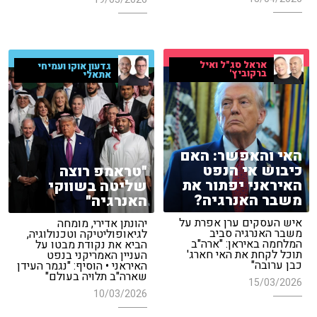
אראל סג"ל ואיל
גדעון אוקו ועמיחי
ברקוביץ'
אתאלי
האי והאפשר: האם
כיבוש אי הנפט
"טראמפ רוצה
האיראני יפתור את
שליטה בשווקי
משבר האנרגיה?
האנרגיה"
איש העסקים ערן אפרת על
יהונתן אדירי, מומחה
משבר האנרגיה סביב
לגיאופוליטיקה וטכנולוגיה,
המלחמה באיראן: "ארה"ב
הביא את נקודת מבטו על
תוכל לקחת את האי חארג'
העניין האמריקני בנפט
כבן ערובה"
האיראני • הוסיף: "נגמר העידן
שארה"ב תלויה בעולם"
15/03/2026
10/03/2026