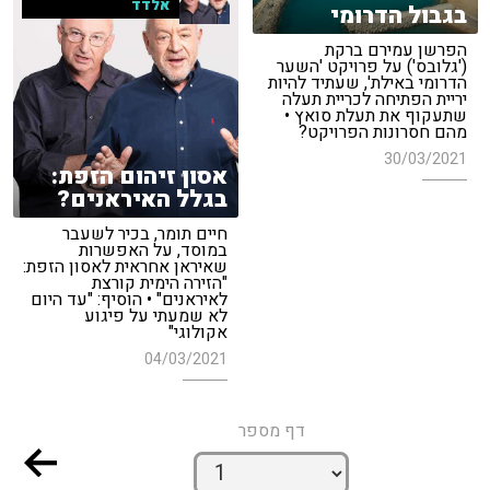
אלדד
בגבול הדרומי
הפרשן עמירם ברקת
('גלובס') על פרויקט 'השער
הדרומי באילת', שעתיד להיות
יריית הפתיחה לכריית תעלה
שתעקוף את תעלת סואץ •
מהם חסרונות הפרויקט?
30/03/2021
אסון זיהום הזפת:
בגלל האיראנים?
חיים תומר, בכיר לשעבר
במוסד, על האפשרות
שאיראן אחראית לאסון הזפת:
"הזירה הימית קורצת
לאיראנים" • הוסיף: "עד היום
לא שמעתי על פיגוע
אקולוגי"
04/03/2021
דף מספר