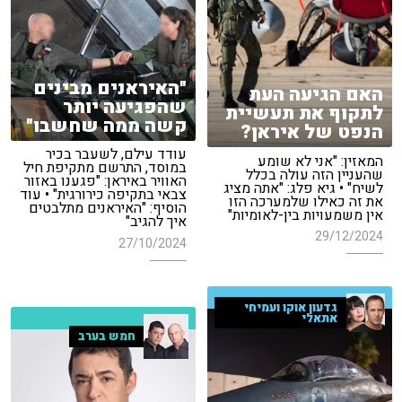
"האיראנים מבינים
האם הגיעה העת
שהפגיעה יותר
לתקוף את תעשיית
קשה ממה שחשבו"
הנפט של איראן?
עודד עילם, לשעבר בכיר
המאזין: "אני לא שומע
במוסד, התרשם מתקיפת חיל
שהעניין הזה עולה בכלל
האוויר באיראן: "פגענו באזור
לשיח" • גיא פלג: "אתה מציג
צבאי בתקיפה כירורגית" • עוד
את זה כאילו שלמערכה הזו
הוסיף: "האיראנים מתלבטים
אין משמעויות בין-לאומיות"
איך להגיב"
29/12/2024
27/10/2024
גדעון אוקו ועמיחי
אתאלי
חמש בערב