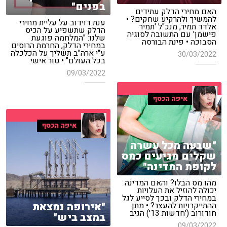
בפנים"
האם מחירי הדלק עתידים
להמשיך ולהרקיע שחקים? •
ענת דוידוב על עליית מחירי
אלדד תמיר, מנכ"ל 'תמיר
הדלק שתשפיע על הכיס
פישמן' עם התשובה לסוגיה
שלנו: "המלחמה פוגעת
הסבוכה • פינת הבורסה
במחירי הדלק, החרמת הרוסים
ע"י ארה"ב תשליך על הכלכלה
30/03/2022
בכל העולם" • טור אישי
09/03/2022
איפה הכסף
איפה הכסף
"שבעה מכל עשרה
שקלים מגיעים כמס
לקופת המדינה"
מהו מס הבלו? והאם המדינה
יכולה להוזיל את העלויות
במחירי הדלק ובכך לסייע לגל
"אירופה נמצאת
ההתייקרויות להעצר? • מתן
חודורוב ('חדשות 13') הגיב
במצב ביש"
09/03/2022