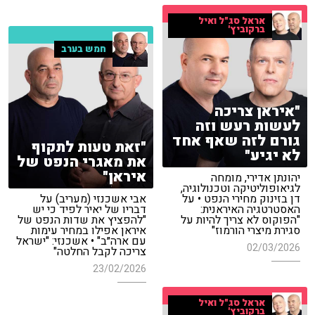
אראל סג"ל ואיל
ברקוביץ'
חמש בערב
"איראן צריכה
לעשות רעש וזה
גורם לזה שאף אחד
"זאת טעות לתקוף
לא יגיע"
את מאגרי הנפט של
איראן"
יהונתן אדירי, מומחה
לגיאופוליטיקה וטכנולוגיה,
דן בזינוק מחירי הנפט • על
אבי אשכנזי (מעריב) על
האסטרטגיה האיראנית:
דבריו של יאיר לפיד כי יש
"הפוקוס לא צריך להיות על
"להפציץ את שדות הנפט של
סגירת מיצרי הורמוז"
איראן אפילו במחיר עימות
עם ארה״ב" • אשכנזי: "ישראל
02/03/2026
צריכה לקבל החלטה"
23/02/2026
אראל סג"ל ואיל
ברקוביץ'