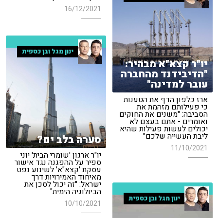
16/12/2021
ינון מגל ובן כספית
יו"ר קצא"א מבהיר:
"הדיבידנד מהחברה
עובר למדינה"
ארז כלפון הדף את הטענות
כי פעילותם מזהמת את
הסביבה: "משנים את החוקים
ואומרים - אתם בעצם לא
יכולים לעשות פעילות שהיא
ליבת העשייה שלכם"
סערה בלב ים?
11/10/2021
יו"ר ארגון 'שומרי הבית' יוני
ספיר על ההפגנה נגד אישור
עסקת 'קצא"א' לשינוע נפט
מאיחוד האמירויות דרך
ישראל: "זה יכול לסכן את
הביולוגיה הימית"
ינון מגל ובן כספית
10/10/2021