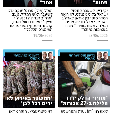
פחות"
אחד"
יקי דיין, לשעבר קונסול
תא"ל (מיל') פרופ' יעקב נגל,
ישראל בלוס אנג'לס, לא רואה
לשעבר ראש המל"ל, טען:
הסדר סופי בין איראן לארה"ב
"ארה"ב הגדולה נכנעה" •
באופק • אבל גם לא צופה
וציין: "בעידודם של ואנס,
הסלמה משמעותית: "משבר
קושנר וויטקוף העדיפו את
בעצימות נמוכה"
האינטרס הכלכלי"
19/06/2026
28/06/2026
גדעון אוקו ועמיחי
גדעון אוקו ועמיחי
אתאלי
אתאלי
"מחירי הדלק ירדו
"המשטר באיראן לא
הלילה ב-27 אגורות"
ירים דגל לבן"
ליאת רון ('103fm') והפרשנית
דני סיטרינוביץ', חוקר איראן