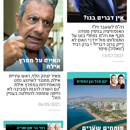
אין דברים בגו?
רה"מ לשעבר ויו"ר
האופוזיציה בנימין נתניהו
תקף את רה"מ נפתלי בנט על
התנהלותו מול ירדן • האם לא
דייק ברוב דבריו? • ברק רביד
('וואלה') סיפר
13/07/2021
האיום על מפרץ
אילת
מאיר יצחק הלוי, ראש עיריית
אילת, מתנגד לשינוע נפט
ינון מגל ובן כספית
מהאמירויות במפרץ אילת:
"גם השרה להגנת הסביבה לא
הייתה שותפה להחלטה בעניין
הזה"
06/05/2021
פותחים שערים
רוני בר־און ואריה