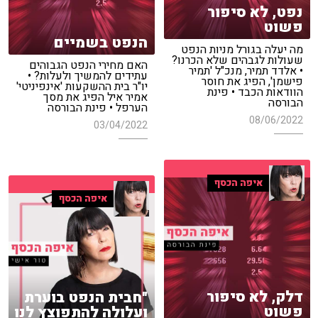
נפט, לא סיפור
פשוט
הנפט בשמיים
מה יעלה בגורל מניות הנפט
שעולות לגבהים שלא הכרנו?
האם מחירי הנפט הגבוהים
• אלדד תמיר, מנכ"ל 'תמיר
עתידים להמשיך ולעלות? •
פישמן', הפיג את חוסר
יו"ר בית ההשקעות 'אינפיניטי'
הוודאות הכבד • פינת
אמיר איל הפיג את מסך
הבורסה
הערפל • פינת הבורסה
08/06/2022
03/04/2022
איפה הכסף
איפה הכסף
דלק, לא סיפור
"חבית הנפט בוערת
פשוט
ועלולה להתפוצץ לנו