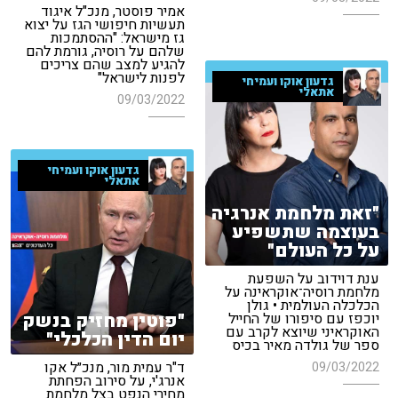
אמיר פוסטר, מנכ"ל איגוד
תעשיות חיפושי הגז על יצוא
גז מישראל: "ההסתמכות
שלהם על רוסיה, גורמת להם
להגיע למצב שהם צריכים
לפנות לישראל"
גדעון אוקו ועמיחי
אתאלי
09/03/2022
גדעון אוקו ועמיחי
אתאלי
"זאת מלחמת אנרגיה
בעוצמה שתשפיע
על כל העולם"
ענת דוידוב על השפעת
מלחמת רוסיה־אוקראינה על
הכלכלה העולמית • גולן
"פוטין מחזיק בנשק
יוכפז עם סיפורו של החייל
האוקראיני שיוצא לקרב עם
יום הדין הכלכלי"
ספר של גולדה מאיר בכיס
ד"ר עמית מור, מנכ״ל אקו
09/03/2022
אנרג'י, על סירוב הפחתת
מחירי הנפט בצל מלחמת