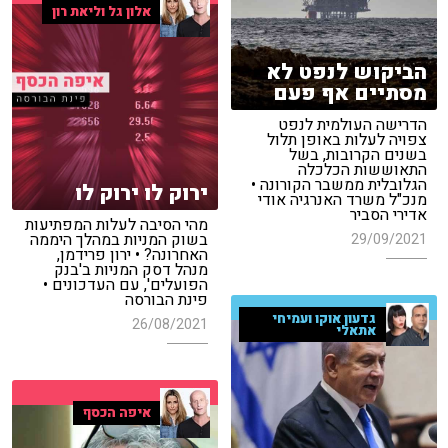
אלון גל וליאת רון
הביקוש לנפט לא
מסתיים אף פעם
הדרישה העולמית לנפט
צפויה לעלות באופן תלול
בשנים הקרובות, בשל
התאוששות הכלכלה
הגלובלית ממשבר הקורונה •
ירוק לו ירוק לו
מנכ"ל משרד האנרגיה אודי
אדירי הסביר
מהי הסיבה לעלות המפתיעות
בשוק המניות במהלך היממה
29/09/2021
האחרונה? • ירון פרידמן,
מנהל דסק המניות ב'בנק
הפועלים', עם העדכונים •
פינת הבורסה
גדעון אוקו ועמיחי
26/08/2021
אתאלי
איפה הכסף