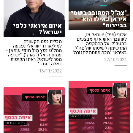
"צה"ל הסתובב בשמי
איראן כאילו הוא
בביירות"
איום איראני כלפי
ישראל?
אלוף (מיל') ישראל זיו,
לשעבר ראש אגף מבצעים
מכלית נפט הקשורה
במטכ"ל, על ההתקפה
למיליארדר ישראלי נפגעה
המרשימה לשיטתו של צה"ל
ממל"ט נפץ מול חופי עומאן •
באיראן: "מכה מתחת לחגורה"
עמוס הראל ('הארץ'): "יש פה
מסר לישראל, ראינו תקיפות
27/10/2024
כאלה בעבר"
16/11/2022
איפה הכסף
איפה הכסף