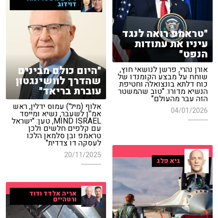
דוידוב
"טראמפ רואה לנגד
עיניו את עתודות
הנפט"
"היום כולם מבינים
אורן נהרי, פרשן לנושאי חוץ,
שוחח על מבצע הקומנדו של
שהדרך לוושינגטון
כוח דלתא בונצואלה וחטיפת
עוברת בריאד"
הנשיא מדורו: "טוב שהמשטר
הזה עבר מהעולם"
אלוף (מיל') עמוס ידלין, ראש
04/01/2026
אמ''ן לשעבר, נשיא ומייסד
MIND ISRAEL, טען: "ישראל
עם קלפים חלשים ולכן
טראמפ ובן סלמאן הלכו
לעסקה דו צדדית"
20/11/2025
גיא פלג
אריה אלדד ודוד
ורטהיים