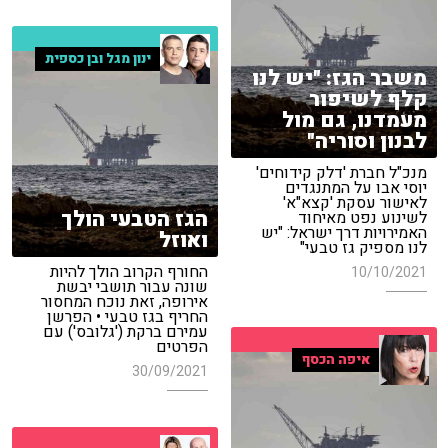
ינון מגל ובן כספית
משבר הגז: "יש לנו
קלף לשיפור
מעמדנו, גם מול
לבנון וסוריה"
מנכ"ל חברת 'דלק קידוחים'
יוסי אבו על המתנגדים
לאישור עסקת 'קצא"א'
הגז הטבעי הולך
לשינוע נפט מאיחוד
האמירויות דרך ישראל: "יש
ואוזל
לנו מספיק גז טבעי"
החורף הקרוב הולך להיות
10/10/2021
שונה עבור תושבי יבשת
אירופה, זאת נוכח המחסור
החריף בגז טבעי • הפרשן
עמירם ברקת ('גלובס') עם
הפרטים
איפה הכסף
30/09/2021