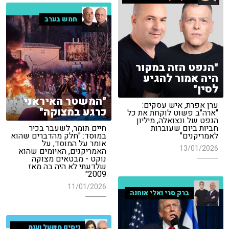
חמש בערב
"הנפט הזה במקור
היה אמור להגיע
לסין"
"המשטר האיראני
ערן אפרת, איש עסקים:
כרגע במצוקה"
"ארה"ב פשוט לוקחת את כל
הנפט של ונצואלה, מיליון
חביות ביום שעוברות
חיים תומר, לשעבר בכיר
לאמריקנים"
במוסד: "חלק מהדברים שהוא
אומר על המוסד, על
13/01/2026
האמריקנים, האיומים שהוא
נוקט - מבטאים מצוקה
שלדעתי לא היה בה מאז
2009"
11/01/2026
ברק סרי ואלי אוחנה
ניסים משעל וענת