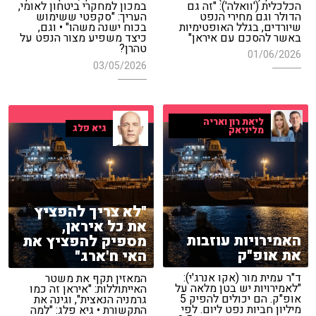
הכלכלית ('וואלה'): "זה גם
במכון למחקרי ביטחון לאומי,
הדולר וגם מחירי הנפט
העריך: "סקפטי ששימוש
שיורדים, בגלל האופטימיות
בכוח ישנה משהו" • וגם,
באשר להסכם עם איראן"
כיצד משפיע מצור הנפט על
טהרן?
01/06/2026
03/05/2026
ליאת רון ואריה
גיא פלג
מליניאק
"לא צריך להפציץ
את כל איראן,
האמירויות עוזבות
מספיק להפציץ את
את אופ"ק
האי ח'ארג"
ד"ר עמית מור (אקו אנרג'י):
המאזין תקף את משטר
"לאמירויות יש בטן מלאה על
האייתוללות: "איראן זה כמו
אופ"ק. הם יכולים להפיק 5
גרמניה הנאצית", וגינה את
מיליון חביות נפט ליום. לפי
התקשורת • גיא פלג: "למה