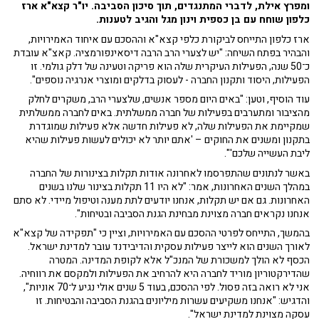
ומפרץ אילת, לדברי המתנגדים, תוך סיכון הסביבה. יו"ר קצא"א ארז
כלפון שוחח עם בן כספית וינון מגל והגיב לטענות.
ארז כלפון התייחס לביקורת כלפי קצא"א וההסכם עם איחוד האמירויות,
והבהיר בפתח השיחה: "יש לצערי הרב הרבה דיסאינפורמציה. קאצ"א עובדת
כ־50 שנה, הפעילות העיקרית שלה הוא פריקה וטעינה של דלק גולמי. זו
הפעילות, היסוד ותקנון החברה - לעסוק בדלקים ומוצרי אנרגיה נוספים".
עוד הוסיף, וטען: "באים היום מספר אנשים, שלצערי הרב, משקרים לחלק
מהציבור ומתערבים בפעילות של חברה ממשלתית. באים לחברה ממשלתית
שמקיימת את הפעילות שלה, לא פעילות חדשה אלא פעילות שמוגדרת
בתקנון ומשנים את החוקים – 'אתם יותר לא יכולים לעשות פעילות שהיא
ליבת העשייה שלכם'".
באשר לנתונים שהתפרסמו לאחרונה אודות תקלות בצינורות של החברה
במהלך השנים האחרונות, אמר: "לא היו 11 תקלות בצינור שלנו בשנים
האחרונות. גם אם יש תקלות, אנחנו יודעים לתת מענה וטיפול מיידי. לא סתם
אנחנו נקראים חברה מצוינת מבחינת הגנת הסביבה ובטיחות".
בהמשך, התייחס לפרטי ההסכם עם האמירויות, וציין כי "תפקידה של קצא"א
לאורך השנים הוא לייצר פעילות עסקית והדיבידנד עובר למדינת ישראל.
הכסף לא הולך למשכורת של המנכ"ל אלא לקופת המדינה. המטרה
שהדירקטוריון מוריד לחברה היא להרחיב את הפעילות ולמקסם את רווחיה.
אני לא רואה בזה פסול. לפי ההסכם, בעוד 5 שנים אולי נגיע ל־70 אוניות",
והדגיש: "אנחנו משקיעים עשרות מיליונים בהגנת הסביבה והבטיחות. זו
עסקה מצוינת למדינת ישראל".