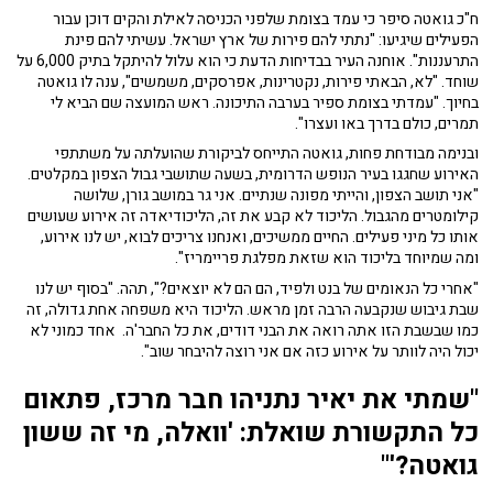
ח"כ גואטה סיפר כי עמד בצומת שלפני הכניסה לאילת והקים דוכן עבור
הפעילים שיגיעו: "נתתי להם פירות של ארץ ישראל. עשיתי להם פינת
התרעננות". אוחנה העיר בבדיחות הדעת כי הוא עלול להיתקל בתיק 6,000 על
שוחד. "לא, הבאתי פירות, נקטרינות, אפרסקים, משמשים", ענה לו גואטה
בחיוך. "עמדתי בצומת ספיר בערבה התיכונה. ראש המועצה שם הביא לי
תמרים, כולם בדרך באו ועצרו".
ובנימה מבודחת פחות, גואטה התייחס לביקורת שהועלתה על משתתפי
האירוע שחגגו בעיר הנופש הדרומית, בשעה שתושבי גבול הצפון במקלטים.
"אני תושב הצפון, והייתי מפונה שנתיים. אני גר במושב גורן, שלושה
קילומטרים מהגבול. הליכוד לא קבע את זה, הליכודיאדה זה אירוע שעושים
אותו כל מיני פעילים. החיים ממשיכים, ואנחנו צריכים לבוא, יש לנו אירוע,
ומה שמיוחד בליכוד הוא שזאת מפלגת פריימריז".
"אחרי כל הנאומים של בנט ולפיד, הם הם לא יוצאים?", תהה. "בסוף יש לנו
שבת גיבוש שנקבעה הרבה זמן מראש. הליכוד היא משפחה אחת גדולה, זה
כמו שבשבת הזו אתה רואה את הבני דודים, את כל החבר'ה. אחד כמוני לא
יכול היה לוותר על אירוע כזה אם אני רוצה להיבחר שוב".
"שמתי את יאיר נתניהו חבר מרכז, פתאום
כל התקשורת שואלת: 'וואלה, מי זה ששון
גואטה?'"