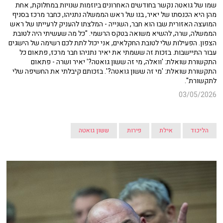
שמו של גואטה נקשר בחודשים האחרונים ביוזמות שנויות במחלוקת, אחת
מהן היא הכנסתו של יאיר, בנו של ראש הממשלה נתניהו, כחבר מרכז בסניף
המועצה האזורית שבו הוא חבר, השנייה - המלצתו להעניק לרעייתו של ראש
הממשלה, שרה, להשיא משואה בטקס הרשמי. "כל מה שעשיתי היה לטובת
הצפון. הפעילות שלי לטובת החקלאים, אני יכול לתת לכם רשימה של הישגים
עבור התיישבות. בזכות זה ששמתי את יאיר נתניהו חבר מרכז, פתאום כל
התקשורת שואלת: 'וואלה, מי זה ששון גואטה?' יאיר ושרה - פתאום
התקשורת שואלת: 'מי זה ששון גואטה?'. בזכותם קיבלתי את החשיפה שלי
לתקשורת".
03/05/2026
הליכוד
אילת
פירות
ששון גואטה