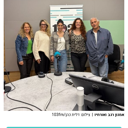
אמנון רגב ואורחיו
| צילום: דלית כהן/103fm