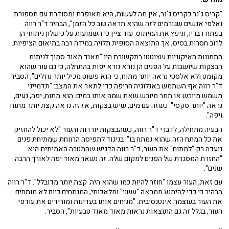
"קריס ג'נר כקריס ג'נר, אין מה לעשות, היא מאופרת ומסודרת עם תספורת
ואלפי אנשים שגורמים לזה שהיא תראה טוב כל הזמן", הבהיר ד"ר רווה
בפתח דבריו, וניפץ את המיתוס. עוד ציין כי השמועות על כישלון ניתוחי הן
לרוב חסרות בסיס, אך התוצאה הסופית תלויה במידה רבה בתיאום הציפיות.
התמונות האיקוניות שצוטטו בתקשורת היו "מאוד מאוד סמוך לניתוח.
הבצקות שיושבות על הפנים הן נורא נורא יפות בהתחלה, כי גם עור שהוא
מקומט ולא אלסטי נראה יותר מתוח, כי הוא פשוט מכיל יותר נוזלים", הסביר.
ד"ר רווה אף השתמש באנלוגיה חריפה כדי לתאר את המצב: "תדמייני
משמש מיובש או תמר מיובש שאת שמה אותו במים. הוא מתוח, יפה, נעים,
נראה "יותר סקסי". כשזה עם מים, שיש בצקות, אז זה נראה קצת יותר מתוח
ויפה".
הבעיה מתחילה, לדברי ד"ר רווה, כשהבצקות יורדות והעור "לא יכול להחזיק
את כל המתח הזה שהוא נמתח בו". בניגוד לתפיסה הרווחת שמתיחת פנים
נועדה רק "למתוח" את העור, ד"ר רווה הדגיש שהמטרה האמיתית היא
"החזרת המסגרת של הפנים למקום שלה. זה נשאר מאוד יפה לאורך הרבה
שנים".
עם זאת, העור עצמו "חוזר להיות כמו שהוא היה. קצת יותר מדובלל". ד"ר רווה
הבהיר כי כדי להימנע ממראה "עשוי" ומלאכותי, המנתחים כיום לא מותחים
את העור בעוצמה אינטנסיבית. "מניחים אותו בעדינות ומורידים את עודפי
העור, בגלל זה גם התוצאות נראות מאוד מאוד טבעיות", הסביר.