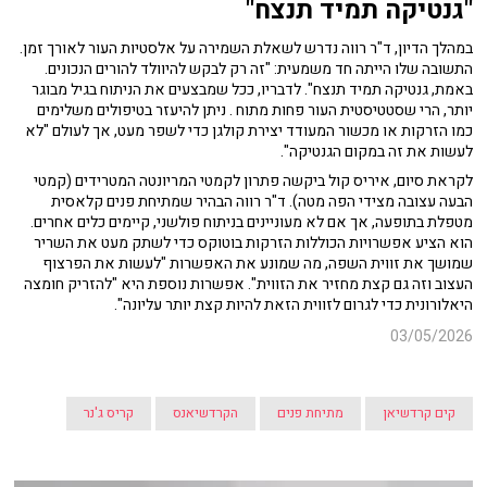
"גנטיקה תמיד תנצח"
במהלך הדיון, ד"ר רווה נדרש לשאלת השמירה על אלסטיות העור לאורך זמן.
התשובה שלו הייתה חד משמעית: "זה רק לבקש להיוולד להורים הנכונים.
באמת, גנטיקה תמיד תנצח". לדבריו, ככל שמבצעים את הניתוח בגיל מבוגר
יותר, הרי שסטטיסטית העור פחות מתוח . ניתן להיעזר בטיפולים משלימים
כמו הזרקות או מכשור המעודד יצירת קולגן כדי לשפר מעט, אך לעולם "לא
לעשות את זה במקום הגנטיקה".
לקראת סיום, איריס קול ביקשה פתרון לקמטי המריונטה המטרידים (קמטי
הבעה עצובה מצידי הפה מטה). ד"ר רווה הבהיר שמתיחת פנים קלאסית
מטפלת בתופעה, אך אם לא מעוניינים בניתוח פולשני, קיימים כלים אחרים.
הוא הציע אפשרויות הכוללות הזרקות בוטוקס כדי לשתק מעט את השריר
שמושך את זווית השפה, מה שמונע את האפשרות "לעשות את הפרצוף
העצוב וזה גם קצת מחזיר את הזווית". אפשרות נוספת היא "להזריק חומצה
היאלורונית כדי לגרום לזווית הזאת להיות קצת יותר עליונה".
03/05/2026
קים קרדשיאן
מתיחת פנים
הקרדשיאנס
קריס ג'נר