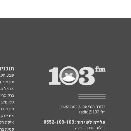
תוכניות fm
שבע תש
ינון מגל 
אראל סג"
ברק סרי 
גיא פלג