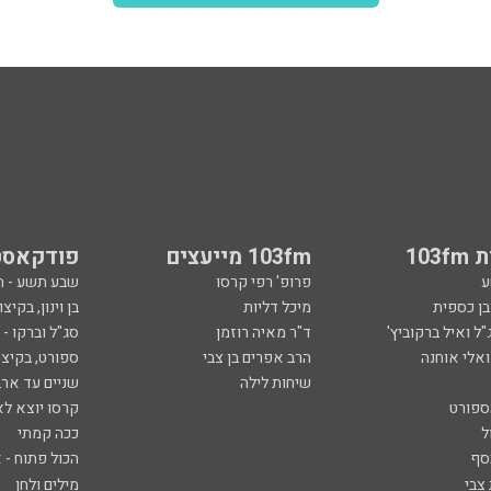
עוד קטעים
103
103fm מייעצים
פודקאסט
ע
פרופ' רפי קרסו
שבע תשע - 
ובן כספית
מיכל דליות
בן וינון, בקיצו
ל ואיל ברקוביץ'
ד"ר מאיה רוזמן
סג"ל וברקו -
ואלי אוחנה
הרב אפרים בן צבי
ספורט, בקיצו
שיחות לילה
שניים עד ארב