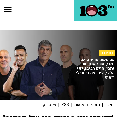
ספורט
עם משה פרימו, אבי
נמני, אורי אוזן, ערן
זהבי, חיים רביבו, יוני
הללי, לירן שכנר וגילי
ורמוט
ראשי
|
תוכניות מלאות
|
RSS
|
פייסבוק