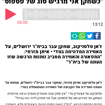
"כשחקן אני מרגיש סוג של פספוס"
00:00
13:12
ז'אן טלסניקוב, שחקן עבר בבית"ר ירושלים, על
האווירה המדהימה בטדי • איתן מזרחי:
"התפאורה והאווירה מסביב נותנות הרגשה שזו
העונה של בית"ר"
ז'אן טלסניקוב ואיתן מזרחי, שחקני עבר בבית"ר ירושלים, שוחחו על
העונה האדירה של הקבוצה ועל האווירה המחשמלת בטדי.
טלסניקוב על אצטדיון טדי: "אין ספק שזה אצטדיון מטורף ברמה אירופית.
כשחקן אני מרגיש סוג של פספוס, אבל אני מפרגן לדור הזה בגדול".
מזרחי התייחס גם הוא: "בית"ר השנה נותנת הצגות. האצטדיון מלא, האווירה